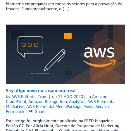
biometria empregadas em todos os setores para a prevenção de
fraudes. Fundamentalmente, o […]
Sky: Algo novo no casamento real
by
AWS Editorial Team
on
17 AGO 2020
in
Amazon
CloudFront
,
Amazon Rekognition
,
Analytics
,
AWS Elemental
MediaLive
,
AWS Elemental MediaPackage
,
Media Services
Permalink
Share
Este artigo foi originalmente publicado na FEED Magazine,
Edição 07. Por Alicia Hunt, Gerente de Programa de Marketing
Digital do AWS Elemental O público adora uma história de