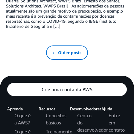
Duarte, Solutions Architect, WWPS Brazil Ernesto dos Santos,
Solutions Architect, WWPS Brazil As aglomerações de pessoas
atualmente são um grande motivo de preocupação, o exemplo
mais recente é a prevenção de contaminações por doenças
respiratórias, como o COVID-19. Segundo o IBGE (Instituto
Brasileiro de Geografia e […]
← Older posts
Crie uma conta da AWS
Aprenda
Recursos
Desenvolvedores
Ajuda
O que é
Conceitos
Centro
Entre
a AWS?
básicos
do
em
desenvolvedor
contato
O que é
Treinamento