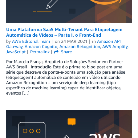
Uma Plataforma SaaS Multi-Tenant Para Etiquetagem
Automática de Vídeos – Parte I, o Front-End
by
AWS Editorial Team
on
24 MAR 2021
in
Amazon API
Gateway
,
Amazon Cognito
,
Amazon Rekognition
,
AWS Amplify
,
JavaScript
Permalink
Share
Por Marcelo França, Arquiteto de Soluções Senior em Partner
AWS Brasil Introdução Este é o primeiro blog post em uma
série que descreve de ponta-a-ponta uma solução para análise
(etiquetagem) automática de conteúdo em vídeo utilizando
Amazon Rekognition – um serviço de deep learning (tipo
específico de machine learning) capaz de identificar objetos,
eventos […]