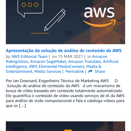
Apresentação da solução de análise de conteúdo da AWS
by
AWS Editorial Team
on
15 MAR 2021
in
Amazon
Rekognition
,
Amazon SageMaker
,
Amazon Translate
,
Artificial
Intelligence
,
AWS Elemental MediaConnect
,
Media &
Entertainment
,
Media Services
Permalink
Share
Por Ian Downard, Engenheiro Técnico de Marketing AWS O
Solução de análise de conteúdo da AWS é um mecanismo de
busca de vídeo baseado em conteúdo totalmente automatizado.
Ele quantifica o conteúdo de vídeo usando serviços de IA da AWS
para análise de visão computacional e fala e cataloga vídeos para
que os […]