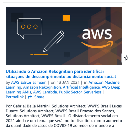
Utilizando o Amazon Rekognition para identificar
situações de descumprimento ao distanciamento social
by
AWS Editorial Team
on
13 JAN 2021
in
Amazon Machine
Learning
,
Amazon Rekognition
,
Artificial Intelligence
,
AWS Deep
Learning AMIs
,
AWS Lambda
,
Public Sector
,
Serverless
Permalink
Share
Por Gabriel Bella Martini, Solutions Architect, WWPS Brazil Lucas
Duarte, Solutions Architect, WWPS Brazil Ernesto dos Santos,
Solutions Architect, WWPS Brazil O distanciamento social em
2021 ainda é um tema que será muito discutido, com o aumento
da quantidade de casos de COVID-19 ao redor do mundo e a