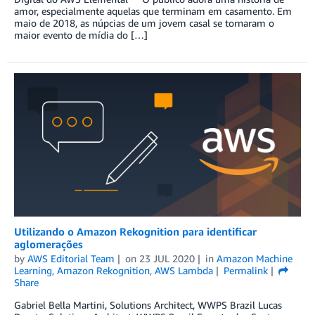
amor, especialmente aquelas que terminam em casamento. Em
maio de 2018, as núpcias de um jovem casal se tornaram o
maior evento de mídia do […]
Utilizando o Amazon Rekognition para identificar
aglomerações
by
AWS Editorial Team
on
23 JUL 2020
in
Amazon Machine
Learning
,
Amazon Rekognition
,
AWS Lambda
Permalink
Share
Gabriel Bella Martini, Solutions Architect, WWPS Brazil Lucas