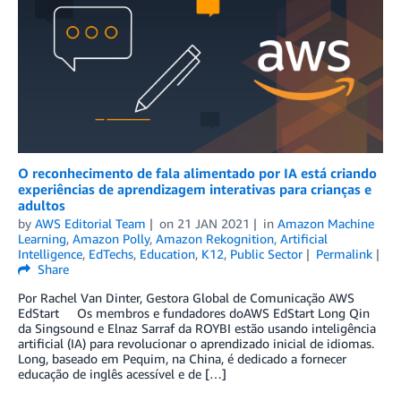
O reconhecimento de fala alimentado por IA está criando
experiências de aprendizagem interativas para crianças e
adultos
by
AWS Editorial Team
on
21 JAN 2021
in
Amazon Machine
Learning
,
Amazon Polly
,
Amazon Rekognition
,
Artificial
Intelligence
,
EdTechs
,
Education
,
K12
,
Public Sector
Permalink
Share
Por Rachel Van Dinter, Gestora Global de Comunicação AWS
EdStart Os membros e fundadores doAWS EdStart Long Qin
da Singsound e Elnaz Sarraf da ROYBI estão usando inteligência
artificial (IA) para revolucionar o aprendizado inicial de idiomas.
Long, baseado em Pequim, na China, é dedicado a fornecer
educação de inglês acessível e de […]