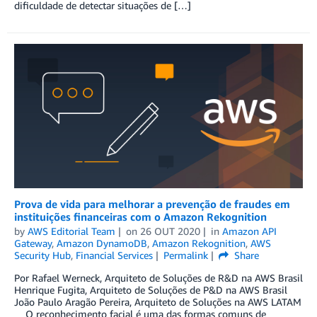
dificuldade de detectar situações de […]
Prova de vida para melhorar a prevenção de fraudes em
instituições financeiras com o Amazon Rekognition
by
AWS Editorial Team
on
26 OUT 2020
in
Amazon API
Gateway
,
Amazon DynamoDB
,
Amazon Rekognition
,
AWS
Security Hub
,
Financial Services
Permalink
Share
Por Rafael Werneck, Arquiteto de Soluções de R&D na AWS Brasil
Henrique Fugita, Arquiteto de Soluções de P&D na AWS Brasil
João Paulo Aragão Pereira, Arquiteto de Soluções na AWS LATAM
O reconhecimento facial é uma das formas comuns de