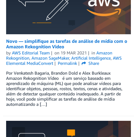
Novo — simplifique as tarefas de análise de mídia com o
Amazon Rekognition Video
by
AWS Editorial Team
on
19 MAR 2021
in
Amazon
Rekognition
,
Amazon SageMaker
,
Artificial Intelligence
,
AWS
Elemental MediaConvert
Permalink
Share
Por Venkatesh Bagaria, Brandon Dold e Alex Burkleaux
Amazon Rekognition Vídeo é um serviço baseado em
aprendizado de máquina (ML) que pode analisar vídeos para
identificar objetos, pessoas, rostos, textos, cenas e atividades,
além de detectar qualquer conteúdo inadequado. A partir de
hoje, você pode simplificar as tarefas de análise de mídia
automatizando a […]