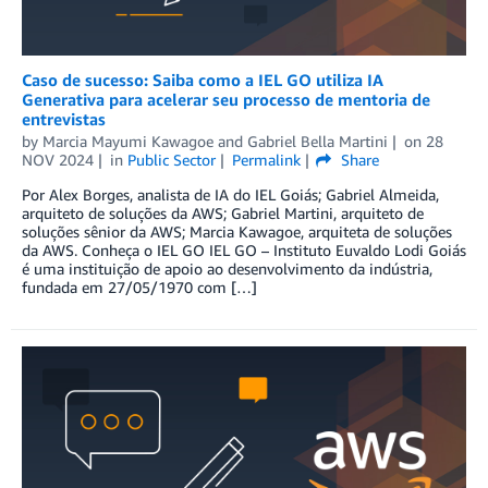
Caso de sucesso: Saiba como a IEL GO utiliza IA
Generativa para acelerar seu processo de mentoria de
entrevistas
by
Marcia Mayumi Kawagoe
and
Gabriel Bella Martini
on
28
NOV 2024
in
Public Sector
Permalink
Share
Por Alex Borges, analista de IA do IEL Goiás; Gabriel Almeida,
arquiteto de soluções da AWS; Gabriel Martini, arquiteto de
soluções sênior da AWS; Marcia Kawagoe, arquiteta de soluções
da AWS. Conheça o IEL GO IEL GO – Instituto Euvaldo Lodi Goiás
é uma instituição de apoio ao desenvolvimento da indústria,
fundada em 27/05/1970 com […]