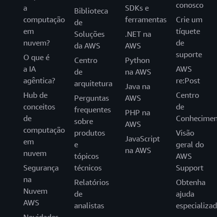
conosco
a
SDKs e
Biblioteca
computação
ferramentas
Crie um
de
em
tíquete
Soluções
.NET na
nuvem?
de
da AWS
AWS
suporte
O que é
Centro
Python
a IA
AWS
de
na AWS
agêntica?
re:Post
arquitetura
Java na
Hub de
Centro
Perguntas
AWS
conceitos
de
frequentes
PHP na
de
Conhecimen
sobre
AWS
computação
produtos
Visão
JavaScript
em
e
geral do
na AWS
nuvem
tópicos
AWS
Segurança
técnicos
Support
na
Relatórios
Obtenha
Nuvem
de
ajuda
AWS
analistas
especializa