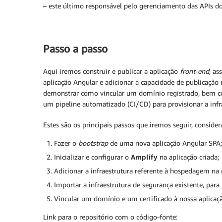
– este último responsável pelo gerenciamento das APIs do
Passo a passo
Aqui iremos construir e publicar a aplicação
front-end
, as
aplicação Angular e adicionar a capacidade de publicaçã
demonstrar como vincular um domínio registrado, bem com
um pipeline automatizado (CI/CD) para provisionar a inf
Estes são os principais passos que iremos seguir, consider
Fazer o
bootstrap
de uma nova aplicação Angular SPA;
Inicializar e configurar o
Amplify
na aplicação criada;
Adicionar a infraestrutura referente à hospedagem na 
Importar a infraestrutura de segurança existente, para 
Vincular um domínio e um certificado à nossa aplicaçã
Link para o repositório com o código-fonte: