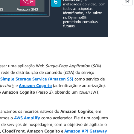
cessar uma aplicação Web
Single-Page Application
(
SPA
)
a rede de distribuição de conteúdo (
CDN
) do serviço
Simple Storage Service (Amazon S3)
como serviço de
jection
), e
Amazon Cognito
(autenticação e autorização).
ço
Amazon Cognito
(Passo 2), obtendo um
token
JWT,
vancamos os recursos nativos do
Amazon Cognito
, em
izamos o
AWS Amplify
como acelerador. Ele é um conjunto
m de serviços de hospedagem, com o objetivo de agilizar o
,
CloudFront
,
Amazon Cognito
e
Amazon API Gateway