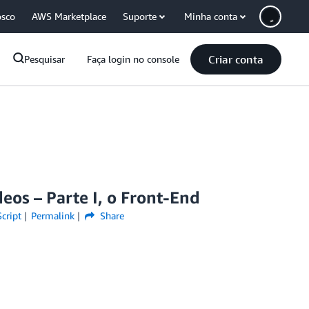
osco
AWS Marketplace
Suporte
Minha conta
Criar conta
Pesquisar
Faça login no console
os – Parte I, o Front-End
cript
Permalink
Share