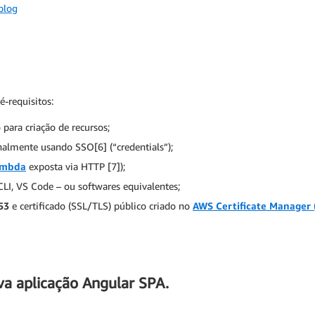
blog
é-requisitos:
para criação de recursos;
nalmente usando SSO[6] (“credentials”);
ambda
exposta via HTTP [7]);
 CLI, VS Code – ou softwares equivalentes;
53
e certificado (SSL/TLS) público criado no
AWS Certificate Manager
a aplicação Angular SPA.