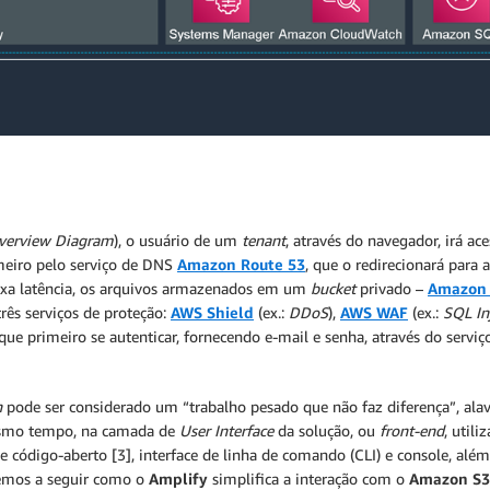
Overview Diagram
), o usuário de um
tenant
, através do navegador, irá a
imeiro pelo serviço de DNS
Amazon Route 53
, que o redirecionará para 
aixa latência, os arquivos armazenados em um
bucket
privado –
Amazon 
rês serviços de proteção:
AWS Shield
(ex.:
DDoS
),
AWS WAF
(ex.:
SQL In
 que primeiro se autenticar, fornecendo e-mail e senha, através do servi
n
pode ser considerado um “trabalho pesado que não faz diferença”, ala
smo tempo, na camada de
User Interface
da solução, ou
front-end
, util
 código-aberto [3], interface de linha de comando (CLI) e console, alé
remos a seguir como o
Amplify
simplifica a interação com o
Amazon S3