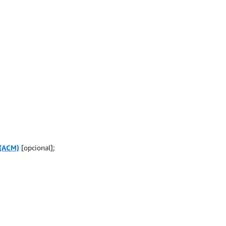
 (ACM)
[opcional];