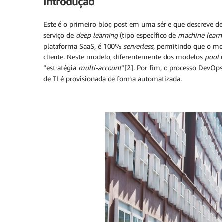
Introdução
Este é o primeiro blog post em uma série que descreve d
serviço de
deep learning
(tipo específico de
machine learn
plataforma SaaS, é 100%
serverless
, permitindo que o m
cliente. Neste modelo, diferentemente dos modelos
pool
“estratégia
multi-account
”[2]. Por fim, o processo DevO
de TI é provisionada de forma automatizada.