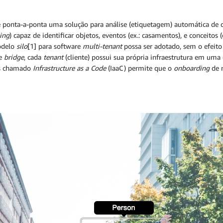
e ponta-a-ponta uma solução para análise (etiquetagem) automática de
ing
) capaz de identificar objetos, eventos (ex.: casamentos), e conceitos
odelo
silo
[1] para software
multi-tenant
possa ser adotado, sem o efeito
e
bridge
, cada
tenant
(cliente) possui sua própria infraestrutura em u
ps chamado
Infrastructure as a Code
(IaaC) permite que o
onboarding
de n