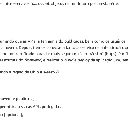
s microsserviços (
back-end
), objetos de um futuro post nesta série.
sumindo que as APIs já tenham sido publicadas, bem como os usuários 
o na nuvem. Depois, iremos conectá-la tanto ao serviço de autenticação
o um certificado para dar mais segurança “em trânsito” (https). Por fi
raestrutura do
front-end
, e realizar o
build
e
deploy
da aplicação SPA, s
ando a região de Ohio (us-east-2):
nuvem e publicá-la;
permitir acesso às APIs protegidas;
o [opcional];