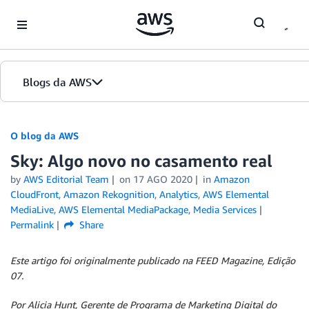
Skip to Main Content
Blogs da AWS
Página inicial
O blog da AWS
Sky: Algo novo no casamento real
Edições
by
AWS Editorial Team
on
17 AGO 2020
in
Amazon
CloudFront
,
Amazon Rekognition
,
Analytics
,
AWS Elemental
MediaLive
,
AWS Elemental MediaPackage
,
Media Services
Permalink
Share
Este artigo foi originalmente publicado na FEED Magazine, Edição
07.
Por Alicia Hunt, Gerente de Programa de Marketing Digital do