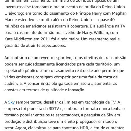
terminam em casamento. Em maio de 2018, as núpcias de um
jovem casal se tornaram o maior evento de mídia do Reino Unido.
O alvoroço em torno do casamento do Príncipe Harry com Meghan
Markle estendeu-se muito além do Reino Unido — quase 40
milhões de americanos assistiram à cobertura. E a audiência na TV
para o casamento do irmão mais velho de Harry, William, com
Kate Middleton em 2011 foi ainda maior. Um casamento real é
garantia de atrair telespectadores.
Ao contrário de um evento esportivo, cujos direitos de transmissão
podem ser cuidadosamente licenciados para cada território, um
espetáculo público como o casamento real deste ano permite que
várias emissoras consigam competir por uma fatia da torta de
audiência. A concorrência obriga cada emissora a aumentar as
apostas em termos de qualidade e inovação.
A
Sky
sempre tentou desafiar os limites em tecnologia de TV. A
empresa foi pioneira da 3DTV e, embora o formato nunca tenha se
tornado popular entre os telespectadores, a pesquisa da Sky em
produção e distribuição teve um efeito propagador em todo o
setor. Agora, ela voltou-se para conteúdo HDR, além de aumentar