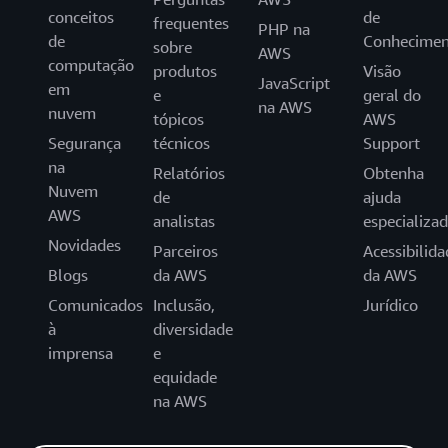
conceitos
de
frequentes
PHP na
de
Conhecimen
sobre
AWS
computação
produtos
Visão
JavaScript
em
e
geral do
na AWS
nuvem
tópicos
AWS
Segurança
técnicos
Support
na
Relatórios
Obtenha
Nuvem
de
ajuda
AWS
analistas
especializa
Novidades
Parceiros
Acessibilida
Blogs
da AWS
da AWS
Comunicados
Inclusão,
Jurídico
à
diversidade
imprensa
e
equidade
na AWS