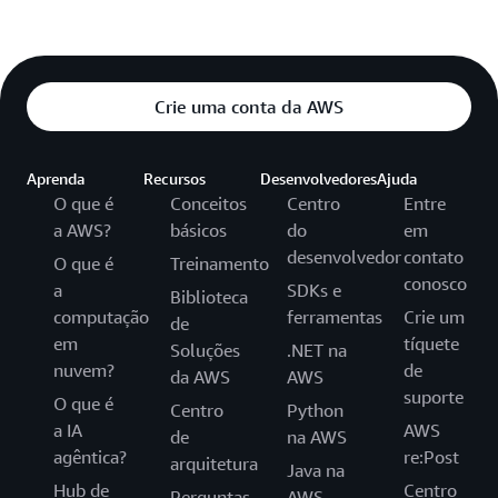
Crie uma conta da AWS
Aprenda
Recursos
Desenvolvedores
Ajuda
O que é
Conceitos
Centro
Entre
a AWS?
básicos
do
em
desenvolvedor
contato
O que é
Treinamento
conosco
a
SDKs e
Biblioteca
computação
ferramentas
Crie um
de
em
tíquete
Soluções
.NET na
nuvem?
de
da AWS
AWS
suporte
O que é
Centro
Python
a IA
AWS
de
na AWS
agêntica?
re:Post
arquitetura
Java na
Hub de
Centro
Perguntas
AWS