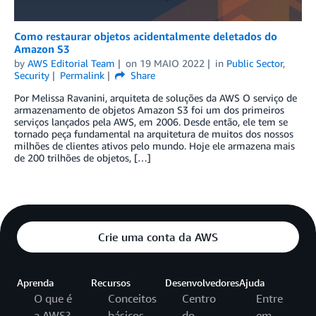
Como restaurar objetos acidentalmente deletados do
Amazon S3
by
AWS Editorial Team
on
19 MAIO 2022
in
Public Sector
,
Security
Permalink
Share
Por Melissa Ravanini, arquiteta de soluções da AWS O serviço de
armazenamento de objetos Amazon S3 foi um dos primeiros
serviços lançados pela AWS, em 2006. Desde então, ele tem se
tornado peça fundamental na arquitetura de muitos dos nossos
milhões de clientes ativos pelo mundo. Hoje ele armazena mais
de 200 trilhões de objetos, […]
Crie uma conta da AWS
Aprenda
Recursos
Desenvolvedores
Ajuda
O que é
Conceitos
Centro
Entre
a AWS?
básicos
do
em