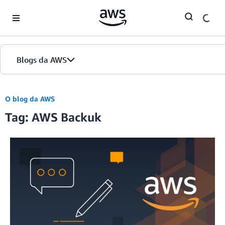
Skip to Main Content
Blogs da AWS
Página inicial
O blog da AWS
Tag: AWS Backuk
Edições