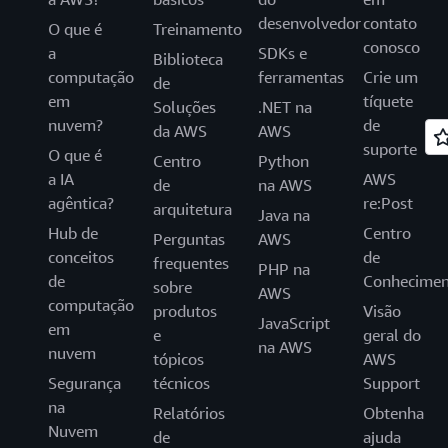
desenvolvedor
contato
O que é
Treinamento
conosco
a
SDKs e
Biblioteca
computação
ferramentas
Crie um
de
em
tíquete
Soluções
.NET na
nuvem?
de
da AWS
AWS
suporte
O que é
Centro
Python
a IA
AWS
de
na AWS
agêntica?
re:Post
arquitetura
Java na
Hub de
Centro
Perguntas
AWS
conceitos
de
frequentes
PHP na
de
Conhecimen
sobre
AWS
computação
produtos
Visão
JavaScript
em
e
geral do
na AWS
nuvem
tópicos
AWS
Segurança
técnicos
Support
na
Relatórios
Obtenha
Nuvem
de
ajuda