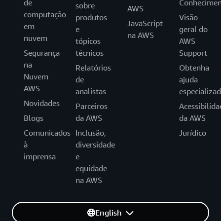
de
Conhecimen
sobre
AWS
computação
produtos
Visão
JavaScript
em
e
geral do
na AWS
nuvem
tópicos
AWS
Segurança
técnicos
Support
na
Relatórios
Obtenha
Nuvem
de
ajuda
AWS
analistas
especializa
Novidades
Parceiros
Acessibilida
Blogs
da AWS
da AWS
Comunicados
Inclusão,
Jurídico
à
diversidade
imprensa
e
equidade
na AWS
English