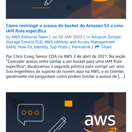
Como restringir o acesso do bucket do Amazon S3 a uma
IAM Role específica
by
AWS Editorial Team
on
30 JAN 2023
in
Amazon Simple
Storage Service (S3)
,
AWS Identity and Access Management
(IAM)
,
How-To
,
Identity
,
Top Posts
Permalink
Share
Por Chris Craig, Senior CDA na AWS 2 de abril de 2021: Na seção
“Conceder acesso entre contas a um bucket para uma IAM Role
específica”, atualizamos a segunda política para corrigir um erro.
Sou engenheiro de suporte de nuvem aqui na AWS, e os clientes
geralmente me perguntam como podem limitar o acesso de […]