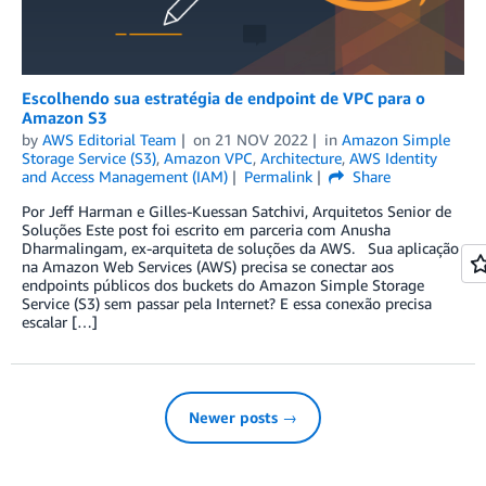
Escolhendo sua estratégia de endpoint de VPC para o
Amazon S3
by
AWS Editorial Team
on
21 NOV 2022
in
Amazon Simple
Storage Service (S3)
,
Amazon VPC
,
Architecture
,
AWS Identity
and Access Management (IAM)
Permalink
Share
Por Jeff Harman e Gilles-Kuessan Satchivi, Arquitetos Senior de
Soluções Este post foi escrito em parceria com Anusha
Dharmalingam, ex-arquiteta de soluções da AWS. Sua aplicação
na Amazon Web Services (AWS) precisa se conectar aos
endpoints públicos dos buckets do Amazon Simple Storage
Service (S3) sem passar pela Internet? E essa conexão precisa
escalar […]
Newer posts →