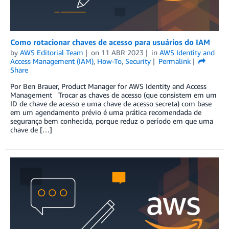
Como rotacionar chaves de acesso para usuários do IAM
by
AWS Editorial Team
on
11 ABR 2023
in
AWS Identity and
Access Management (IAM)
,
How-To
,
Security
Permalink
Share
Por Ben Brauer, Product Manager for AWS Identity and Access
Management Trocar as chaves de acesso (que consistem em um
ID de chave de acesso e uma chave de acesso secreta) com base
em um agendamento prévio é uma prática recomendada de
segurança bem conhecida, porque reduz o período em que uma
chave de […]