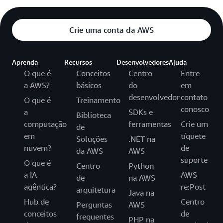
Crie uma conta da AWS
Aprenda
Recursos
Desenvolvedores
Ajuda
O que é
Conceitos
Centro
Entre
a AWS?
básicos
do
em
desenvolvedor
contato
O que é
Treinamento
conosco
a
SDKs e
Biblioteca
computação
ferramentas
Crie um
de
em
tíquete
Soluções
.NET na
nuvem?
de
da AWS
AWS
suporte
O que é
Centro
Python
a IA
AWS
de
na AWS
agêntica?
re:Post
arquitetura
Java na
Hub de
Centro
Perguntas
AWS
conceitos
de
frequentes
PHP na