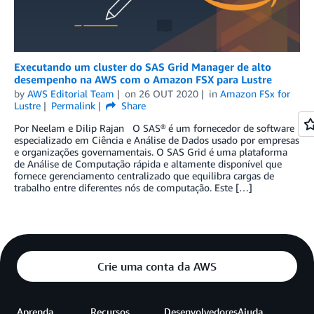
Executando um cluster do SAS Grid Manager de alto
desempenho na AWS com o Amazon FSX para Lustre
by
AWS Editorial Team
on
26 OUT 2020
in
Amazon FSx for
Lustre
Permalink
Share
Por Neelam e Dilip Rajan O SAS® é um fornecedor de software
especializado em Ciência e Análise de Dados usado por empresas
e organizações governamentais. O SAS Grid é uma plataforma
de Análise de Computação rápida e altamente disponível que
fornece gerenciamento centralizado que equilibra cargas de
trabalho entre diferentes nós de computação. Este […]
Crie uma conta da AWS
Aprenda
Recursos
Desenvolvedores
Ajuda