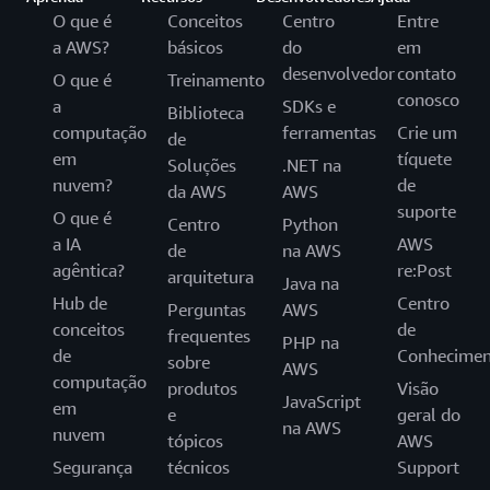
O que é
Conceitos
Centro
Entre
a AWS?
básicos
do
em
desenvolvedor
contato
O que é
Treinamento
conosco
a
SDKs e
Biblioteca
computação
ferramentas
Crie um
de
em
tíquete
Soluções
.NET na
nuvem?
de
da AWS
AWS
suporte
O que é
Centro
Python
a IA
AWS
de
na AWS
agêntica?
re:Post
arquitetura
Java na
Hub de
Centro
Perguntas
AWS
conceitos
de
frequentes
PHP na
de
Conhecimen
sobre
AWS
computação
produtos
Visão
JavaScript
em
e
geral do
na AWS
nuvem
tópicos
AWS
Segurança
técnicos
Support