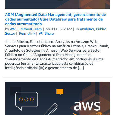
ADM (Augmented Data Management, gerenciamento de
dados aumentado) Glue Databrew para tratamento de
dados automatizado
by
AWS Editorial Team
on
09 DEZ 2022
in
Analytics
,
Public
Sector
Permalink
Share
Janete Ribeiro, Especialista em Analytics na Amazon Web
Services para o setor Público na América Latina e; Branko Straub,
Arquiteto de Soluções na Amazon Web Services para Sector
Público no Chile. “Augumented Data Management” ou
“Gerenciamento de Dados Aumentado” em português, é uma
poderosa ferramenta caracterizada pela combinação de
inteligência artificial (IA) e gerenciamento de […]