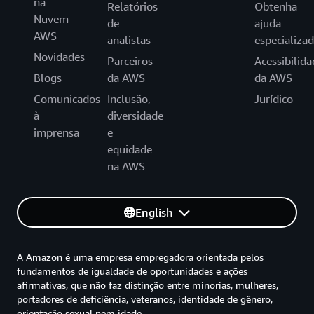
na
Relatórios
Obtenha
Nuvem
de
ajuda
AWS
analistas
especializa
Novidades
Parceiros
Acessibilida
Blogs
da AWS
da AWS
Comunicados
Inclusão,
Jurídico
à
diversidade
imprensa
e
equidade
na AWS
English
A Amazon é uma empresa empregadora orientada pelos
fundamentos de igualdade de oportunidades e ações
afirmativas, que não faz distinção entre minorias, mulheres,
portadores de deficiência, veteranos, identidade de gênero,
orientação sexual nem idade.