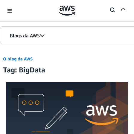
Skip to Main Content
Blogs da AWS
Página inicial
O blog da AWS
Tag: BigData
Edições