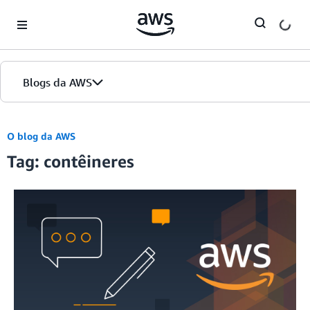
Skip to Main Content
Blogs da AWS
Página inicial
O blog da AWS
Tag: contêineres
Edições