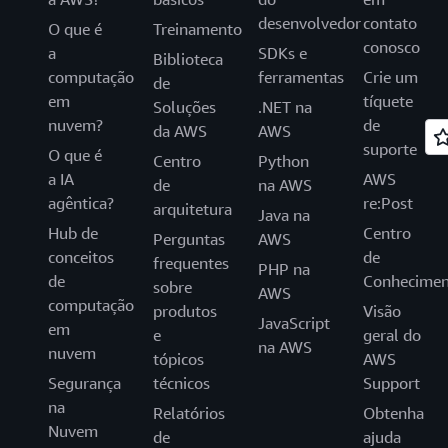
desenvolvedor
contato
O que é
Treinamento
conosco
a
SDKs e
Biblioteca
computação
ferramentas
Crie um
de
em
tíquete
Soluções
.NET na
nuvem?
de
da AWS
AWS
suporte
O que é
Centro
Python
a IA
AWS
de
na AWS
agêntica?
re:Post
arquitetura
Java na
Hub de
Centro
Perguntas
AWS
conceitos
de
frequentes
PHP na
de
Conhecimen
sobre
AWS
computação
produtos
Visão
JavaScript
em
e
geral do
na AWS
nuvem
tópicos
AWS
Segurança
técnicos
Support
na
Relatórios
Obtenha
Nuvem
de
ajuda