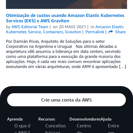
Otimização de custos usando Amazon Elastic Kubernetes
Services (EKS) e AWS Graviton
by
AWS Editorial Team
on
20 MAIO 2021
in
Amazon Elastic
Kubernetes Service
,
Containers
,
Graviton
Permalink
Share
Por Damián Rivas, Arquiteto de Soluções para o setor
Corporativo na Argentina e Uruguai Nas últimas décadas a
arquitetura x86 assumiu a liderança em data centers, servindo
como uma plataforma para a execução da grande maioria dos
aplicações. Hoje, é cada vez mais comum encontrar aplicações
executando em várias arquiteturas, onde ARM é apresentado […]
Crie uma conta da AWS
Aprenda
Recursos
Desenvolvedores
Ajuda
O que é
Conceitos
Centro
Entre
a AWS?
básicos
do
em