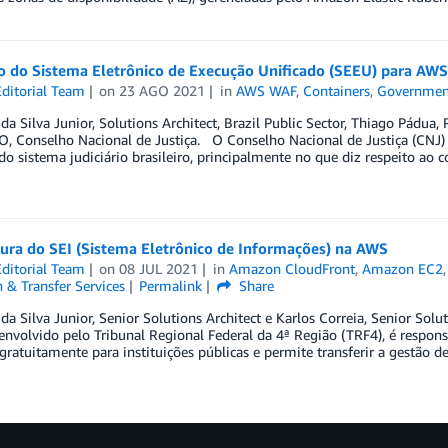
o do Sistema Eletrônico de Execução Unificado (SEEU) para AWS
ditorial Team
on
23 AGO 2021
in
AWS WAF
,
Containers
,
Governmen
 da Silva Junior, Solutions Architect, Brazil Public Sector, Thiago Pádua, 
IO, Conselho Nacional de Justiça. O Conselho Nacional de Justiça (CNJ) 
do sistema judiciário brasileiro, principalmente no que diz respeito ao c
ura do SEI (Sistema Eletrônico de Informações) na AWS
ditorial Team
on
08 JUL 2021
in
Amazon CloudFront
,
Amazon EC2
 & Transfer Services
Permalink
Share
 da Silva Junior, Senior Solutions Architect e Karlos Correia, Senior So
senvolvido pelo Tribunal Regional Federal da 4ª Região (TRF4), é respon
gratuitamente para instituições públicas e permite transferir a gestão 