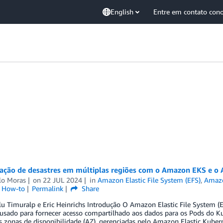
English
Entre em contato con
ação de desastres em múltiplas regiões com o Amazon EKS e o 
lo Moras
on
22 JUL 2024
in
Amazon Elastic File System (EFS)
,
Amazo
l How-to
Permalink
Share
u Timuralp e Eric Heinrichs Introdução O Amazon Elastic File System 
 usado para fornecer acesso compartilhado aos dados para os Pods do 
s zonas de disponibilidade (AZ), gerenciadas pelo Amazon Elastic Kube