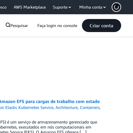
osco
AWS Marketplace
Suporte
Minha conta
Criar conta
Pesquisar
Faça login no console
Amazon EFS para cargas de trabalho com estado
n Elastic Kubernetes Service
,
Architecture
,
Containers
,
(EFS) é um serviço de armazenamento gerenciado que
Kubernetes, executados em nós computacionais em
rnetes Service (EKS). O Amazon EFS oferece […]