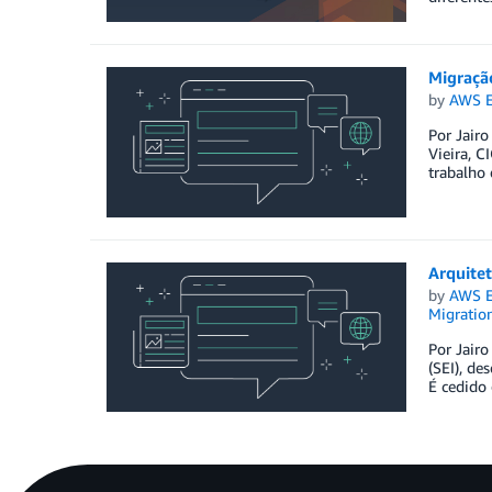
Migraçã
by
AWS E
Por Jairo
Vieira, C
trabalho 
Arquitet
by
AWS E
Migration
Por Jairo
(SEI), de
É cedido 