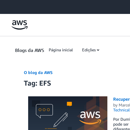
Skip to Main Content
Blogs da AWS
Página inicial
Edições
O blog da AWS
Tag: EFS
Recuper
by
Marce
Technica
Por Duml
pode ser
diferente