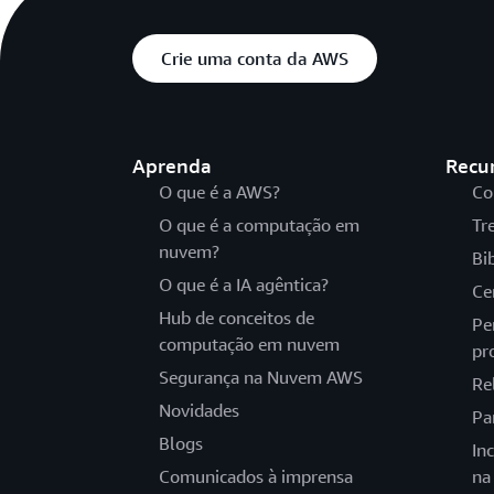
Crie uma conta da AWS
Aprenda
Recu
O que é a AWS?
Co
O que é a computação em
Tr
nuvem?
Bi
O que é a IA agêntica?
Ce
Hub de conceitos de
Pe
computação em nuvem
pr
Segurança na Nuvem AWS
Re
Novidades
Pa
Blogs
In
Comunicados à imprensa
na