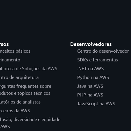
rsos
Desenvolvedores
nceitos básicos
Centro do desenvolvedor
einamento
SDKs e ferramentas
blioteca de Soluções da AWS
.NET na AWS
ntro de arquitetura
Python na AWS
rguntas frequentes sobre
Java na AWS
odutos e tópicos técnicos
PHP na AWS
latórios de analistas
JavaScript na AWS
rceiros da AWS
clusão, diversidade e equidade
 AWS