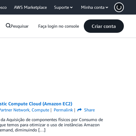
osco
AWS Marketplace
Suporte
Minha conta
Criar conta
Pesquisar
Faça login no console
astic Compute Cloud (Amazon EC2)
artner Network
,
Compute
Permalink
Share
a Aquisição de componentes físicos por Consumo de
que temos para otimizar o uso de instâncias Amazon
n-demand, diminuindo […]