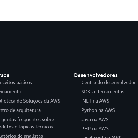
rsos
Desenvolvedores
nceitos básicos
Centro do desenvolvedor
einamento
SDKs e ferramentas
blioteca de Soluções da AWS
.NET na AWS
ntro de arquitetura
Python na AWS
rguntas frequentes sobre
Java na AWS
odutos e tópicos técnicos
PHP na AWS
latórios de analistas
JavaScript na AWS