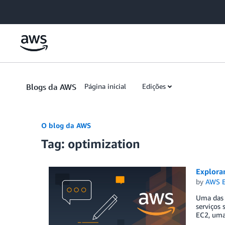
Skip to Main Content
Blogs da AWS
Página inicial
Edições
O blog da AWS
Tag: optimization
Explora
by
AWS E
Uma das 
serviços
EC2, uma 