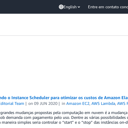
English
Entre em contato con
ndo o Instance Scheduler para otimizar os custos de Amazon El
ditorial Team
on
09 JUN 2020
in
Amazon EC2
,
AWS Lambda
,
AWS P
grandes mudanças propostas pela computação em nuvem é a mudança d
 sob demanda com pagamento pelo uso. Dentre as várias possibilidades 
maneira simples seria controlar o “start” e o “stop” das instâncias o