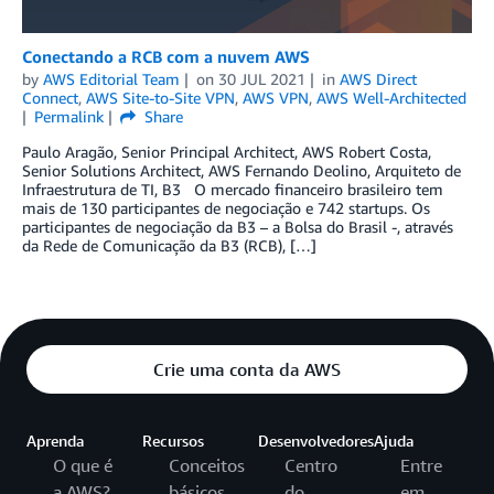
Conectando a RCB com a nuvem AWS
by
AWS Editorial Team
on
30 JUL 2021
in
AWS Direct
Connect
,
AWS Site-to-Site VPN
,
AWS VPN
,
AWS Well-Architected
Permalink
Share
Paulo Aragão, Senior Principal Architect, AWS Robert Costa,
Senior Solutions Architect, AWS Fernando Deolino, Arquiteto de
Infraestrutura de TI, B3 O mercado financeiro brasileiro tem
mais de 130 participantes de negociação e 742 startups. Os
participantes de negociação da B3 – a Bolsa do Brasil -, através
da Rede de Comunicação da B3 (RCB), […]
Crie uma conta da AWS
Aprenda
Recursos
Desenvolvedores
Ajuda
O que é
Conceitos
Centro
Entre
a AWS?
básicos
do
em