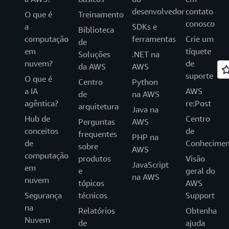
desenvolvedor
contato
O que é
Treinamento
conosco
a
SDKs e
Biblioteca
computação
ferramentas
Crie um
de
em
tíquete
Soluções
.NET na
nuvem?
de
da AWS
AWS
suporte
O que é
Centro
Python
a IA
AWS
de
na AWS
agêntica?
re:Post
arquitetura
Java na
Hub de
Centro
Perguntas
AWS
conceitos
de
frequentes
PHP na
de
Conhecimen
sobre
AWS
computação
produtos
Visão
JavaScript
em
e
geral do
na AWS
nuvem
tópicos
AWS
Segurança
técnicos
Support
na
Relatórios
Obtenha
Nuvem
de
ajuda