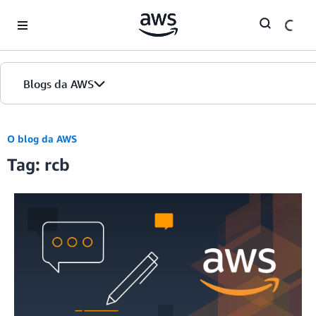
Skip to Main Content
Blogs da AWS
Página inicial
O blog da AWS
Tag: rcb
Edições