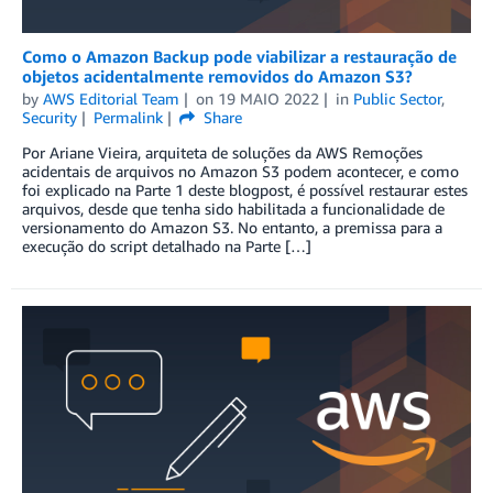
Como o Amazon Backup pode viabilizar a restauração de
objetos acidentalmente removidos do Amazon S3?
by
AWS Editorial Team
on
19 MAIO 2022
in
Public Sector
,
Security
Permalink
Share
Por Ariane Vieira, arquiteta de soluções da AWS Remoções
acidentais de arquivos no Amazon S3 podem acontecer, e como
foi explicado na Parte 1 deste blogpost, é possível restaurar estes
arquivos, desde que tenha sido habilitada a funcionalidade de
versionamento do Amazon S3. No entanto, a premissa para a
execução do script detalhado na Parte […]