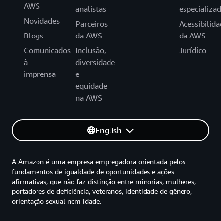
AWS
analistas
especializa
Novidades
Parceiros
Acessibilida
Blogs
da AWS
da AWS
Comunicados
Inclusão,
Jurídico
à
diversidade
imprensa
e
equidade
na AWS
English
A Amazon é uma empresa empregadora orientada pelos
fundamentos de igualdade de oportunidades e ações
afirmativas, que não faz distinção entre minorias, mulheres,
portadores de deficiência, veteranos, identidade de gênero,
orientação sexual nem idade.