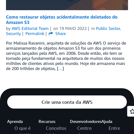
Como restaurar objetos acidentalmente deletados do
Amazon S3
by
AWS Editorial Team
on
19 MAIO 2022
in
Public Sector
,
Security
Permalink
Share
Por Melissa Ravanini, arquiteta de soluções da AWS O serviço de
armazenamento de objetos Amazon S3 foi um dos primeiros
serviços lançados pela AWS, em 2006. Desde então, ele tem se
tornado peça fundamental na arquitetura de muitos dos nossos
milhões de clientes ativos pelo mundo. Hoje ele armazena mais
de 200 trilhões de objetos, […]
Crie uma conta da AWS
Aprenda
Recursos
Desenvolvedores
Ajuda
O que é
Conceitos
Centro
Entre