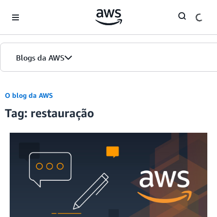
Skip to Main Content
Blogs da AWS
Página inicial
O blog da AWS
Tag: restauração
Edições