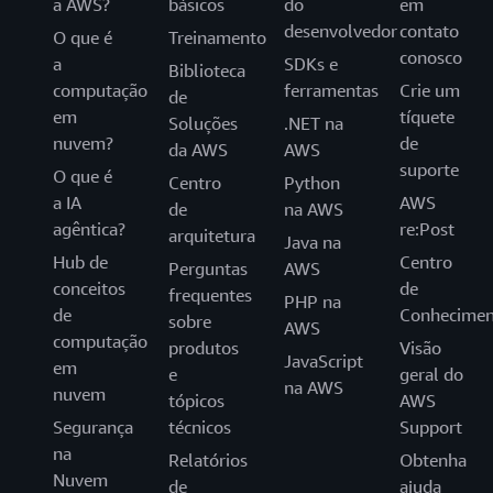
a AWS?
básicos
do
em
desenvolvedor
contato
O que é
Treinamento
conosco
a
SDKs e
Biblioteca
computação
ferramentas
Crie um
de
em
tíquete
Soluções
.NET na
nuvem?
de
da AWS
AWS
suporte
O que é
Centro
Python
a IA
AWS
de
na AWS
agêntica?
re:Post
arquitetura
Java na
Hub de
Centro
Perguntas
AWS
conceitos
de
frequentes
PHP na
de
Conhecimen
sobre
AWS
computação
produtos
Visão
JavaScript
em
e
geral do
na AWS
nuvem
tópicos
AWS
Segurança
técnicos
Support
na
Relatórios
Obtenha
Nuvem
de
ajuda