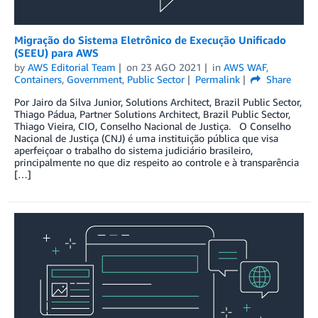
Migração do Sistema Eletrônico de Execução Unificado
(SEEU) para AWS
by
AWS Editorial Team
on
23 AGO 2021
in
AWS WAF
,
Containers
,
Government
,
Public Sector
Permalink
Share
Por Jairo da Silva Junior, Solutions Architect, Brazil Public Sector,
Thiago Pádua, Partner Solutions Architect, Brazil Public Sector,
Thiago Vieira, CIO, Conselho Nacional de Justiça. O Conselho
Nacional de Justiça (CNJ) é uma instituição pública que visa
aperfeiçoar o trabalho do sistema judiciário brasileiro,
principalmente no que diz respeito ao controle e à transparência
[…]