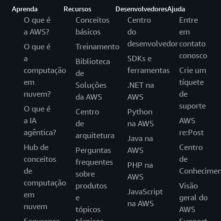
Aprenda
Recursos
Desenvolvedores
Ajuda
O que é
Conceitos
Centro
Entre
a AWS?
básicos
do
em
desenvolvedor
contato
O que é
Treinamento
conosco
a
SDKs e
Biblioteca
computação
ferramentas
Crie um
de
em
tíquete
Soluções
.NET na
nuvem?
de
da AWS
AWS
suporte
O que é
Centro
Python
a IA
AWS
de
na AWS
agêntica?
re:Post
arquitetura
Java na
Hub de
Centro
Perguntas
AWS
conceitos
de
frequentes
PHP na
de
Conhecimen
sobre
AWS
computação
produtos
Visão
JavaScript
em
e
geral do
na AWS
nuvem
tópicos
AWS