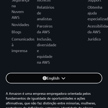
Segurança
técnicos
Support
na
Relatórios
Obtenha
Nuvem
de
ajuda
AWS
analistas
especializa
Novidades
Parceiros
Acessibilida
Blogs
da AWS
da AWS
Comunicados
Inclusão,
Jurídico
à
diversidade
imprensa
e
equidade
na AWS
English
A Amazon é uma empresa empregadora orientada pelos
fundamentos de igualdade de oportunidades e ações
afirmativas, que não faz distinção entre minorias, mulheres,
portadores de deficiência, veteranos, identidade de gênero,