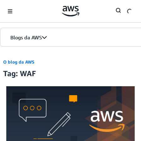
Skip to Main Content
Blogs da AWS
Página inicial
O blog da AWS
Tag: WAF
Edições