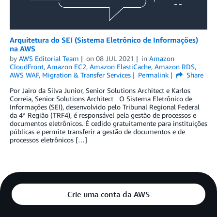
Arquitetura do SEI (Sistema Eletrônico de Informações)
na AWS
by
AWS Editorial Team
on
08 JUL 2021
in
Amazon
CloudFront
,
Amazon EC2
,
Amazon ElastiCache
,
Amazon RDS
,
AWS WAF
,
Migration & Transfer Services
Permalink
Share
Por Jairo da Silva Junior, Senior Solutions Architect e Karlos
Correia, Senior Solutions Architect O Sistema Eletrônico de
Informações (SEI), desenvolvido pelo Tribunal Regional Federal
da 4ª Região (TRF4), é responsável pela gestão de processos e
documentos eletrônicos. É cedido gratuitamente para instituições
públicas e permite transferir a gestão de documentos e de
processos eletrônicos […]
Crie uma conta da AWS