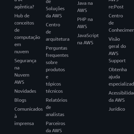
de
Java na
agêntica?
re:Post
Soluções
AWS
Hub de
da AWS
Centro
PHP na
conceitos
de
Centro
AWS
de
Conhecimen
de
JavaScript
computação
arquitetura
Visão
na AWS
em
geral do
Perguntas
nuvem
AWS
frequentes
Segurança
Support
sobre
na
produtos
Obtenha
Nuvem
e
ajuda
AWS
tópicos
especializa
Novidades
técnicos
Acessibilida
Blogs
Relatórios
da AWS
de
Comunicados
Jurídico
analistas
à
imprensa
Parceiros
da AWS