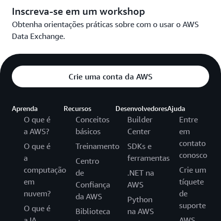
Inscreva-se em um workshop
Obtenha orientações práticas sobre com o usar o AWS
Data Exchange.
Crie uma conta da AWS
Aprenda
Recursos
Desenvolvedores
Ajuda
O que é
Conceitos
Builder
Entre
a AWS?
básicos
Center
em
contato
O que é
Treinamento
SDKs e
conosco
a
ferramentas
Centro
computação
Crie um
de
.NET na
em
tíquete
Confiança
AWS
nuvem?
de
da AWS
Python
suporte
O que é
Biblioteca
na AWS
a IA
AWS