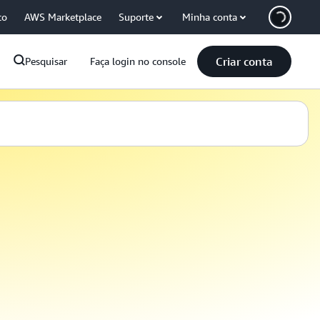
co
AWS Marketplace
Suporte
Minha conta
Criar conta
Pesquisar
Faça login no console