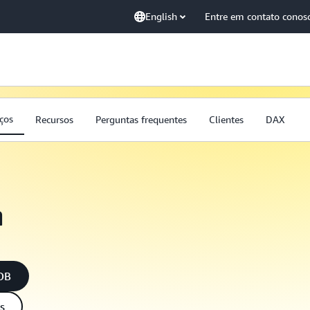
English
Entre em contato conos
ços
Recursos
Perguntas frequentes
Clientes
DAX
n
oDB
s