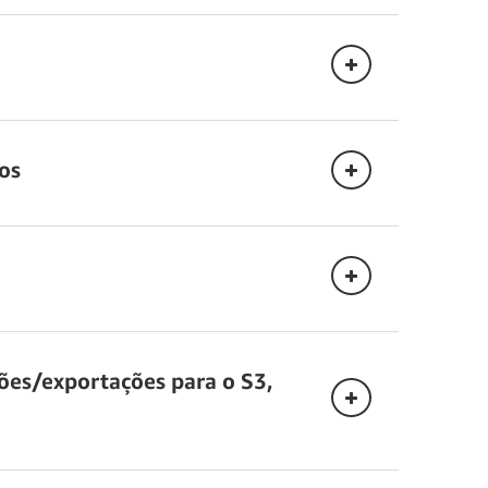
citação de leitura. As RRUs são consumidas em
os
 cobradas em unidades de capacidade de
ões/exportações para o S3,