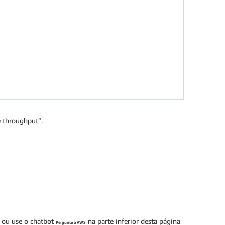
 throughput”.
ou use o chatbot
na parte inferior desta página
Pergunte à AWS