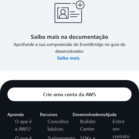
Saiba mais na documentação
Aprofunde a sua compreensão do EventBridge no guia do
desenvolvedor.
Saiba mais
Crie uma conta da AWS
Aprenda
Recursos
Desenvolvedores
Ajuda
O que é
Conceitos
Builder
Entre
a AWS?
básicos
Center
em
contato
O que é
Treinamento
SDKs e