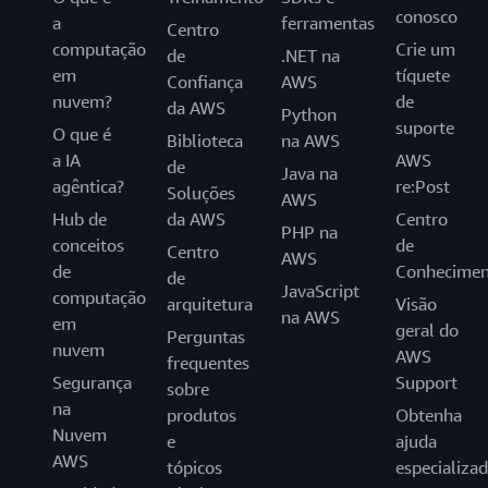
conosco
a
ferramentas
Centro
computação
Crie um
de
.NET na
em
tíquete
Confiança
AWS
nuvem?
de
da AWS
Python
suporte
O que é
Biblioteca
na AWS
a IA
AWS
de
Java na
agêntica?
re:Post
Soluções
AWS
Hub de
da AWS
Centro
PHP na
conceitos
de
Centro
AWS
de
Conhecimen
de
JavaScript
computação
arquitetura
Visão
na AWS
em
geral do
Perguntas
nuvem
AWS
frequentes
Segurança
Support
sobre
na
produtos
Obtenha
Nuvem
e
ajuda
AWS
tópicos
especializa