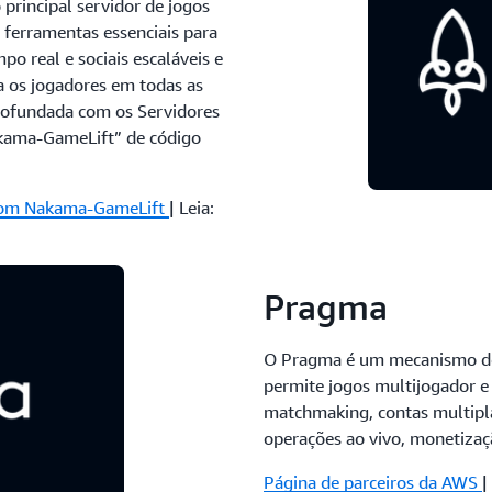
rincipal servidor de jogos
 ferramentas essenciais para
po real e sociais escaláveis e
a os jogadores em todas as
rofundada com os Servidores
kama-GameLift” de código
 com Nakama-GameLift
| Leia:
Pragma
O Pragma é um mecanismo de 
permite jogos multijogador e 
matchmaking, contas multipla
operações ao vivo, monetizaçã
Página de parceiros da AWS
|