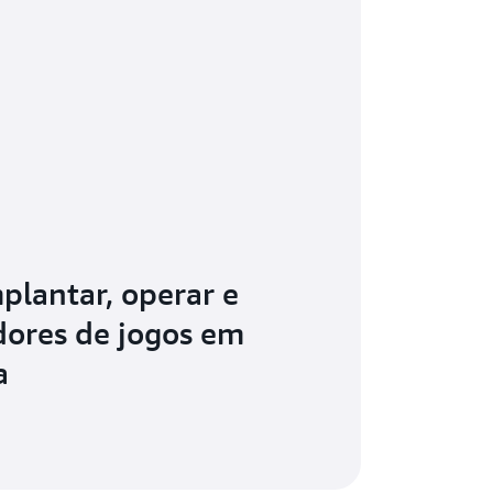
plantar, operar e
idores de jogos em
a