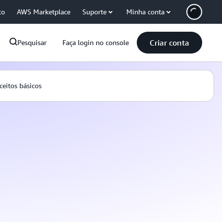
co
AWS Marketplace
Suporte
Minha conta
Criar conta
Pesquisar
Faça login no console
eitos básicos