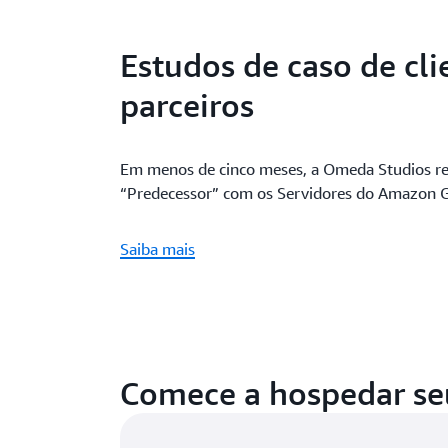
Estudos de caso de cl
parceiros
Em menos de cinco meses, a Omeda Studios re
“Predecessor” com os Servidores do Amazon G
Saiba mais
Comece a hospedar se