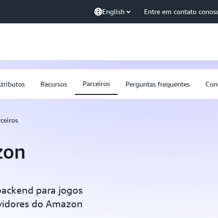
English
Entre em contato conos
Parceiros
tributos
Recursos
Perguntas frequentes
Conc
ceiros
zon
backend para jogos
rvidores do Amazon