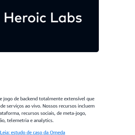
jogo de backend totalmente extensível que
de serviços ao vivo. Nossos recursos incluem
taforma, recursos sociais, de meta-jogo,
o, telemetria e analytics.
Leia: estudo de caso da Omeda