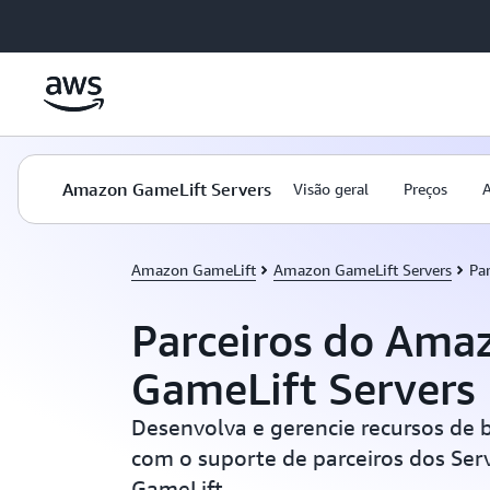
Pular para o conteúdo principal
Amazon GameLift Servers
Visão geral
Preços
A
Amazon GameLift
Amazon GameLift Servers
Par
Parceiros do Ama
GameLift Servers
Desenvolva e gerencie recursos de 
com o suporte de parceiros dos Se
GameLift