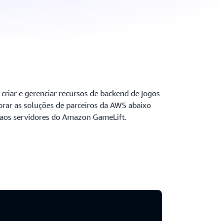
 criar e gerenciar recursos de backend de jogos
ar as soluções de parceiros da AWS abaixo
 aos servidores do Amazon GameLift.