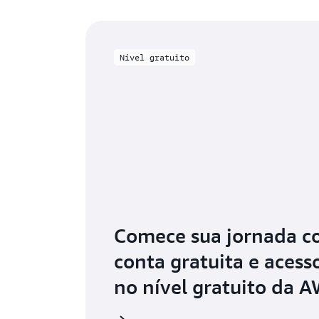
Nível gratuito
Comece sua jornada 
conta gratuita e acess
no nível gratuito da 