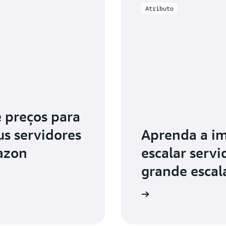
Atributo
e preços para
us servidores
Aprenda a im
azon
escalar serv
grande escal
Explorar recursos do Amazon GameLift