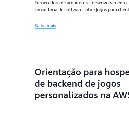
Fornecedora de arquitetura, desenvolvimento, 
consultoria de software sobre jogos para client
Saiba mais
Orientação para hos
de backend de jogos
personalizados na AW