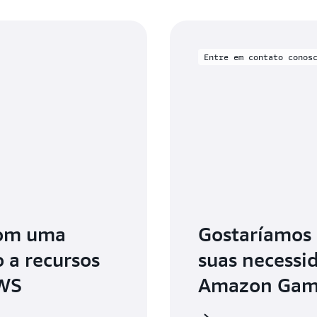
Entre em contato conos
com uma
Gostaríamos 
o a recursos
suas necessi
AWS
Amazon Game