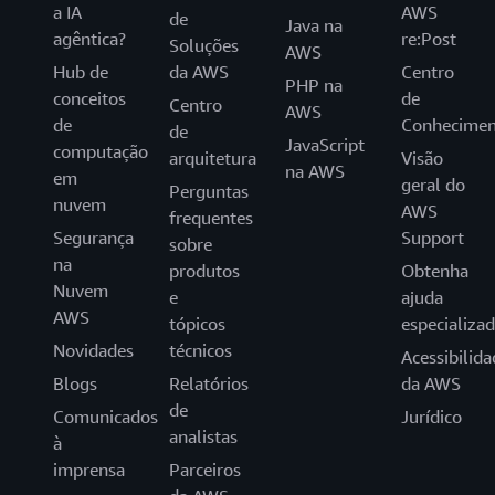
a IA
AWS
de
Java na
agêntica?
re:Post
Soluções
AWS
Hub de
da AWS
Centro
PHP na
conceitos
de
Centro
AWS
de
Conhecimen
de
JavaScript
computação
arquitetura
Visão
na AWS
em
geral do
Perguntas
nuvem
AWS
frequentes
Segurança
Support
sobre
na
produtos
Obtenha
Nuvem
e
ajuda
AWS
tópicos
especializa
Novidades
técnicos
Acessibilida
Blogs
Relatórios
da AWS
de
Comunicados
Jurídico
analistas
à
imprensa
Parceiros