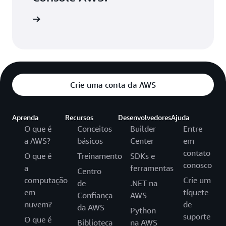
e a usar
Crie uma conta da AWS
Aprenda
Recursos
Desenvolvedores
Ajuda
O que é
Conceitos
Builder
Entre
a AWS?
básicos
Center
em
contato
O que é
Treinamento
SDKs e
conosco
a
ferramentas
Centro
computação
Crie um
de
.NET na
em
tíquete
Confiança
AWS
nuvem?
de
da AWS
Python
suporte
O que é
Biblioteca
na AWS