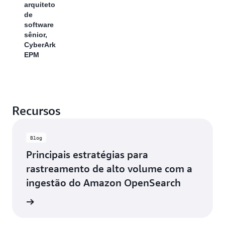
arquiteto
Isso
de
permite
software
que os
sênior,
usuários
CyberArk
do
EPM
OpenSearch
se
beneficiem
das
centenas
de
Recursos
fontes
de
dados
Blog
às quais
Principais estratégias para
o
Confluent
rastreamento de alto volume com a
está
ingestão do Amazon OpenSearch
integrado.
Estamos
a o blog
animados
em ver