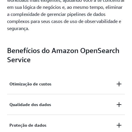
workloads mais exigentes, ajudando você a se concentrar
em sua lógica de negócios e, ao mesmo tempo, eliminar
a complexidade de gerenciar pipelines de dados
complexos para seus casos de uso de observabilidade e
segurança.
Benefícios do Amazon OpenSearch
Service
Otimização de custos
Obtenha reduções nos custos de armazenamento
Qualidade dos dados
desduplicando, obtendo amostras e encaminhando
dados ruidosos para reduzir os custos de
Reforce a qualidade dos dados transformando,
armazenamento.
Proteção de dados
filtrando e enriquecendo os dados com