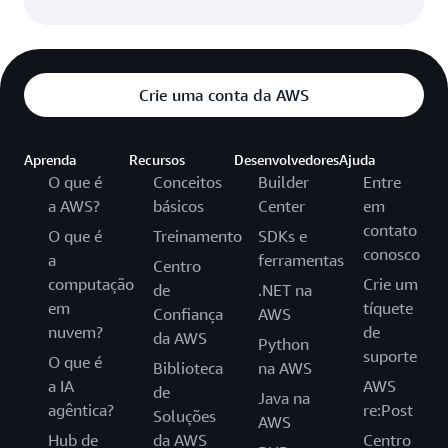
Crie uma conta da AWS
Aprenda
Recursos
Desenvolvedores
Ajuda
O que é
Conceitos
Builder
Entre
a AWS?
básicos
Center
em
contato
O que é
Treinamento
SDKs e
conosco
a
ferramentas
Centro
computação
Crie um
de
.NET na
em
tíquete
Confiança
AWS
nuvem?
de
da AWS
Python
suporte
O que é
Biblioteca
na AWS
a IA
AWS
de
Java na
agêntica?
re:Post
Soluções
AWS
Hub de
da AWS
Centro