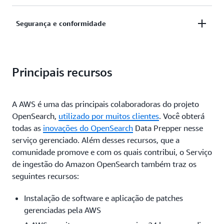
processadores integrados e adotando esquemas
Proteja dados confidenciais editando e ofuscando
para acelerar a observabilidade e reduzir os tempos
Segurança e conformidade
informações confidenciais antes que elas cheguem
de investigação de segurança.
ao destino.
Encaminhe dados usando lógica condicional para
manter a conformidade com as leis de residência de
Principais recursos
dados.
A AWS é uma das principais colaboradoras do projeto
OpenSearch,
utilizado por muitos clientes
. Você obterá
todas as
inovações do OpenSearch
Data Prepper nesse
serviço gerenciado. Além desses recursos, que a
comunidade promove e com os quais contribui, o Serviço
de ingestão do Amazon OpenSearch também traz os
seguintes recursos:
Instalação de software e aplicação de patches
gerenciadas pela AWS