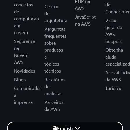
PHP na
conceitos
de
Centro
AWS
de
Conhecimen
de
JavaScript
computação
arquitetura
Visão
na AWS
em
geral do
Perguntas
nuvem
AWS
frequentes
Segurança
Support
sobre
na
produtos
Obtenha
Nuvem
e
ajuda
AWS
tópicos
especializa
Novidades
técnicos
Acessibilida
Blogs
Relatórios
da AWS
de
Comunicados
Jurídico
analistas
à
imprensa
Parceiros
da AWS
English