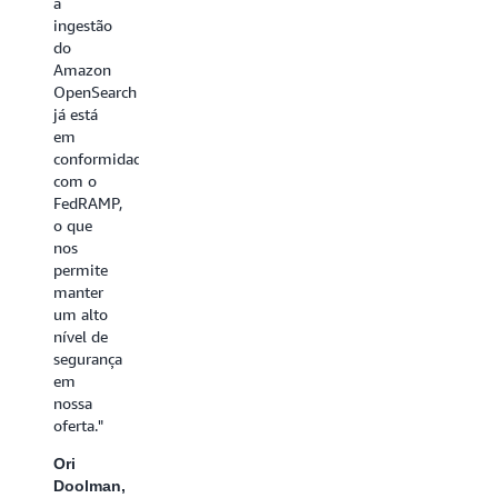
a
de
ingestão
nuvem
do
que
Amazon
permite
OpenSearch
mover
já está
dados
em
de onde
conformidade
quer
com o
que
FedRAMP,
sejam
o que
criados
nos
para
permite
onde as
manter
empresas
um alto
possam
nível de
agir no
segurança
mundo
em
multi-
nossa
SaaS
oferta."
em que
Ori
todos
Doolman,
vivemos.