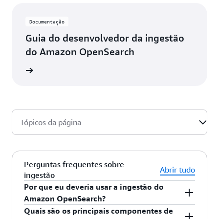
o que
nossos
clientes
Documentação
conjuntos
Guia do desenvolvedor da ingestão
criam à
do Amazon OpenSearch
medida
que
a o guia
colocam
os
dados
em
movimento
com o
Tópicos da página
Confluent
e o
OpenSearch.”
Perguntas frequentes sobre
Paul
Abrir tudo
ingestão
Mac
Farland,
Por que eu deveria usar a ingestão do
vice-
Amazon OpenSearch?
presidente
Quais são os principais componentes de
de
A ingestão do Amazon OpenSearch é um nível de