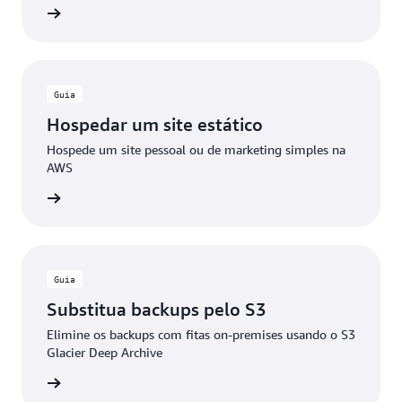
ba mais
Guia
Hospedar um site estático
Hospede um site pessoal ou de marketing simples na
AWS
ba mais
Guia
Substitua backups pelo S3
Elimine os backups com fitas on-premises usando o S3
Glacier Deep Archive
ba mais