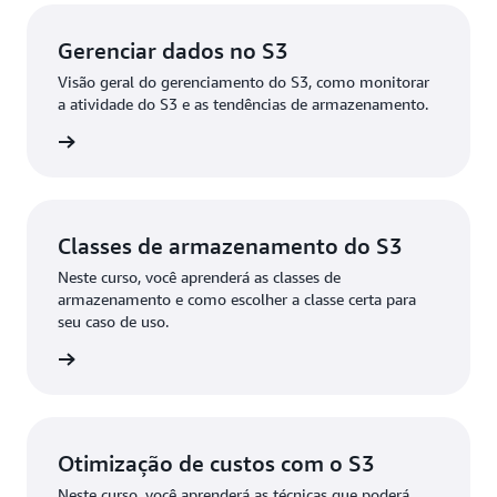
Gerenciar dados no S3
Visão geral do gerenciamento do S3, como monitorar
a atividade do S3 e as tendências de armazenamento.
ba mais
Classes de armazenamento do S3
Neste curso, você aprenderá as classes de
armazenamento e como escolher a classe certa para
seu caso de uso.
ba mais
Otimização de custos com o S3
Neste curso, você aprenderá as técnicas que poderá