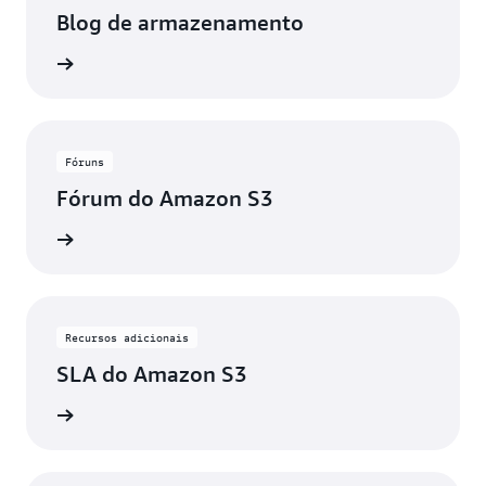
Blog de armazenamento
ba mais
Fóruns
Fórum do Amazon S3
ba mais
Recursos adicionais
SLA do Amazon S3
ba mais