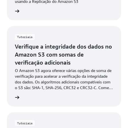
usando a Replicação do Amazon S3
ba mais
Tutoriais
Verifique a integridade dos dados no
Amazon S3 com somas de
verificação adicionais
O Amazon S3 agora oferece várias opções de soma de
verificação para acelerar a verificação da integridade
dos dados. Os algoritmos adicionais compatíveis com
o S3 são: SHA-1, SHA-256, CRC32 e CRC32-C. Comece
verificando se seus arquivos não foram alterados
ba mais
durante a transferência de dados ou durante o upload
ou download.
Tutoriais