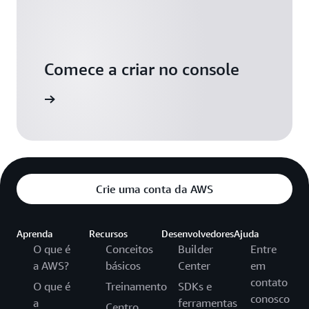
Comece a criar no console
aça login
Crie uma conta da AWS
Aprenda
Recursos
Desenvolvedores
Ajuda
O que é
Conceitos
Builder
Entre
a AWS?
básicos
Center
em
contato
O que é
Treinamento
SDKs e
conosco
a
ferramentas
Centro