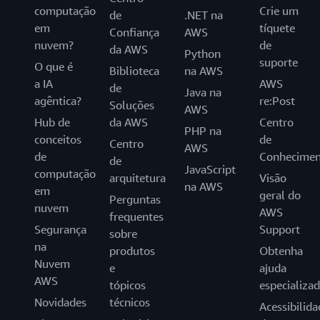
computação
Crie um
de
.NET na
em
tíquete
Confiança
AWS
nuvem?
de
da AWS
Python
suporte
O que é
Biblioteca
na AWS
a IA
AWS
de
Java na
agêntica?
re:Post
Soluções
AWS
Hub de
da AWS
Centro
PHP na
conceitos
de
Centro
AWS
de
Conhecimen
de
JavaScript
computação
arquitetura
Visão
na AWS
em
geral do
Perguntas
nuvem
AWS
frequentes
Segurança
Support
sobre
na
produtos
Obtenha
Nuvem
e
ajuda
AWS
tópicos
especializa
Novidades
técnicos
Acessibilida