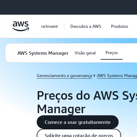
Pular para o conteúdo principal
re:Invent
Descubra a AWS
Produtos
AWS Systems Manager
Preços
Visão geral
Gerenciamento e governança
AWS Systems Manag
Preços do AWS Sy
Manager
Comece a usar gratuitamente
Solicite uma cotação de preços