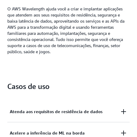
fortalecer sua postura de resiliência usando o AWS
O AWS Wavelength ajuda você a criar e implantar aplicações
Wavelength em conjunto com outras infraestruturas
que atendem aos seus requisitos de residência, segurança e
da AWS ou implantações on-premises.
baixa latência de dados, aproveitando os serviços e as APIs da
AWS para a transformação digital e usando ferramentas
familiares para automação, implantações, segurança e
consistência operacional. Tudo isso permite que você ofereça
suporte a casos de uso de telecomunicações, finanças, setor
público, saúde e jogos.
Casos de uso
Atenda aos requisitos de residência de dados
Crie aplicações no Wavelength usando controles
Acelere a inferência de ML na borda