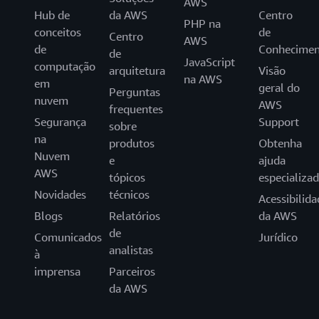
AWS
Hub de
da AWS
Centro
PHP na
conceitos
de
Centro
AWS
de
Conhecimen
de
JavaScript
computação
arquitetura
Visão
na AWS
em
geral do
Perguntas
nuvem
AWS
frequentes
Segurança
Support
sobre
na
produtos
Obtenha
Nuvem
e
ajuda
AWS
tópicos
especializa
Novidades
técnicos
Acessibilida
Blogs
Relatórios
da AWS
de
Comunicados
Jurídico
analistas
à
imprensa
Parceiros
da AWS