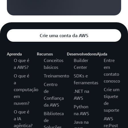
Crie uma conta da AWS
Aprenda
Recursos
Desenvolvedores
Ajuda
O que é
Conceitos
Builder
Entre
a AWS?
básicos
Center
em
contato
O que é
Treinamento
SDKs e
conosco
a
ferramentas
Centro
computação
Crie um
de
.NET na
em
tíquete
Confiança
AWS
nuvem?
de
da AWS
Python
suporte
O que é
Biblioteca
na AWS
a IA
AWS
de
Java na
agêntica?
re:Post
Soluções