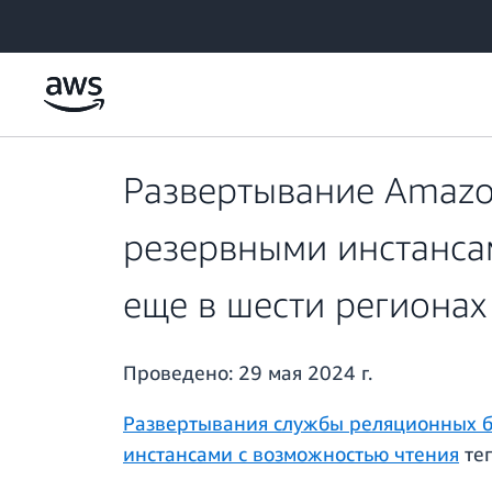
Перейти к главному контенту
Развертывание Amazon
резервными инстанса
еще в шести региона
Проведено:
29 мая 2024 г.
Развертывания службы реляционных ба
инстансами с возможностью чтения
теп