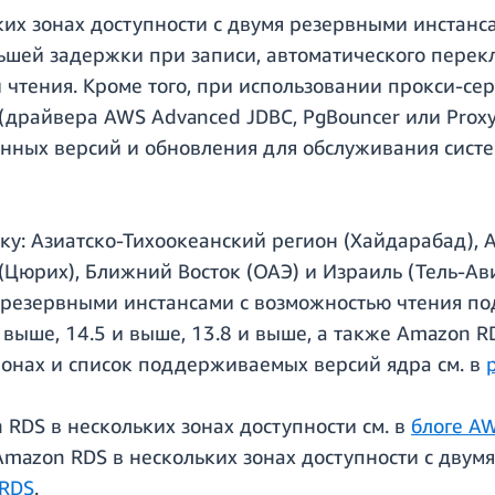
их зонах доступности с двумя резервными инстанс
ьшей задержки при записи, автоматического перек
 чтения. Кроме того, при использовании прокси-се
драйвера AWS Advanced JDBC, PgBouncer или Proxy
нных версий и обновления для обслуживания систе
у: Азиатско-Тихоокеанский регион (Хайдарабад), 
 (Цюрих), Ближний Восток (ОАЭ) и Израиль (Тель-Ав
я резервными инстансами с возможностью чтения п
и выше, 14.5 и выше, 13.8 и выше, а также Amazon R
ионах и список поддерживаемых версий ядра см. в
RDS в нескольких зонах доступности см. в
блоге A
mazon RDS в нескольких зонах доступности с двум
 RDS
.