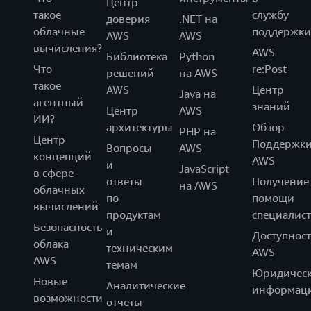
Центр
такое
службу
доверия
.NET на
облачные
поддержки
AWS
AWS
вычисления?
AWS
Библиотека
Python
Что
re:Post
решений
на AWS
такое
AWS
Центр
Java на
агентный
знаний
Центр
AWS
ИИ?
архитектуры
Обзор
PHP на
Центр
Поддержк
Вопросы
AWS
концепций
AWS
и
JavaScript
в сфере
ответы
Получение
на AWS
облачных
по
помощи
вычислений
продуктам
специалист
Безопасность
и
Доступност
облака
техническим
AWS
AWS
темам
Юридическ
Новые
Аналитические
информац
возможности
отчеты