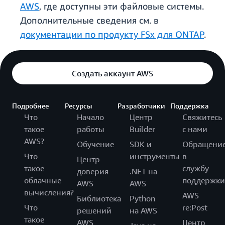
AWS
, где доступны эти файловые системы.
Дополнительные сведения см. в
документации по продукту FSx для ONTAP
.
Создать аккаунт AWS
Подробнее
Ресурсы
Разработчики
Поддержка
Что
Начало
Центр
Свяжитесь
такое
работы
Builder
с нами
AWS?
Обучение
SDK и
Обращени
Что
инструменты
в
Центр
такое
службу
доверия
.NET на
облачные
поддержки
AWS
AWS
вычисления?
AWS
Библиотека
Python
Что
re:Post
решений
на AWS
такое
AWS
Центр