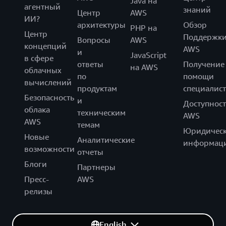
Java на
агентный
знаний
Центр
AWS
ИИ?
архитектуры
Обзор
PHP на
Центр
Поддержк
Вопросы
AWS
концепций
AWS
и
JavaScript
в сфере
ответы
Получение
на AWS
облачных
по
помощи
вычислений
продуктам
специалист
Безопасность
и
Доступност
облака
техническим
AWS
AWS
темам
Юридическ
Новые
Аналитические
информац
возможности
отчеты
Блоги
Партнеры
Пресс-
AWS
релизы
English