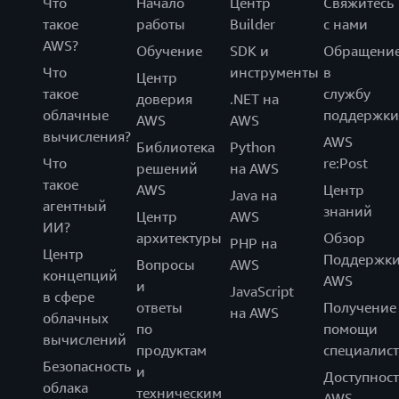
Что
Начало
Центр
Свяжитесь
такое
работы
Builder
с нами
AWS?
Обучение
SDK и
Обращени
Что
инструменты
в
Центр
такое
службу
доверия
.NET на
облачные
поддержки
AWS
AWS
вычисления?
AWS
Библиотека
Python
Что
re:Post
решений
на AWS
такое
AWS
Центр
Java на
агентный
знаний
Центр
AWS
ИИ?
архитектуры
Обзор
PHP на
Центр
Поддержк
Вопросы
AWS
концепций
AWS
и
JavaScript
в сфере
ответы
Получение
на AWS
облачных
по
помощи
вычислений
продуктам
специалист
Безопасность
и
Доступност
облака
техническим
AWS