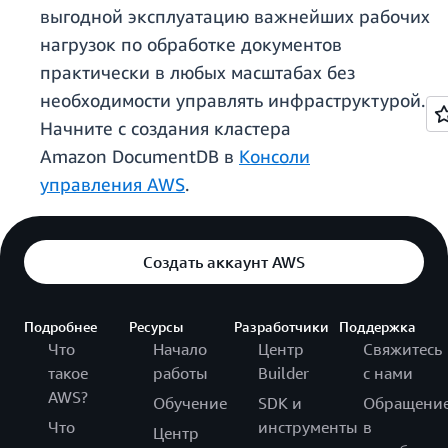
выгодной эксплуатацию важнейших рабочих
нагрузок по обработке документов
практически в любых масштабах без
необходимости управлять инфраструктурой.
Начните с создания кластера
Amazon DocumentDB в
Консоли
управления AWS
.
Создать аккаунт AWS
Подробнее
Ресурсы
Разработчики
Поддержка
Что
Начало
Центр
Свяжитесь
такое
работы
Builder
с нами
AWS?
Обучение
SDK и
Обращени
Что
инструменты
в
Центр