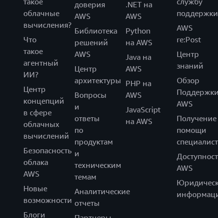
такое
службу
доверия
.NET на
облачные
поддержки
AWS
AWS
вычисления?
AWS
Библиотека
Python
Что
re:Post
решений
на AWS
такое
AWS
Центр
Java на
агентный
знаний
Центр
AWS
ИИ?
архитектуры
Обзор
PHP на
Центр
Поддержк
Вопросы
AWS
концепций
AWS
и
JavaScript
в сфере
ответы
Получение
на AWS
облачных
по
помощи
вычислений
продуктам
специалист
Безопасность
и
Доступност
облака
техническим
AWS
AWS
темам
Юридическ
Новые
Аналитические
информац
возможности
отчеты
Блоги
Партнеры