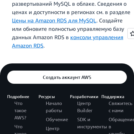
развертываний MySQL в облаке. Сведения о
ценах и доступности в регионах см. в разделе
Цены на Amazon RDS для MySQL
. Создайте
или обновите полностью управляемую базу
данных Amazon RDS в
консоли управления
Amazon RDS
.
Создать аккаунт AWS
Подробнее
Ресурсы
Разработчики
Поддержка
Что
Начало
Центр
Свяжитесь
такое
работы
Builder
с нами
AWS?
Обучение
SDK и
Обращени
Что
инструменты
в
Центр
такое
службу