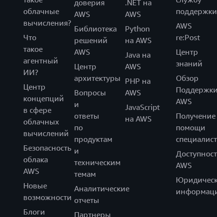
доверия
.NET на
облачные
поддержки
AWS
AWS
вычисления?
AWS
Библиотека
Python
Что
re:Post
решений
на AWS
такое
AWS
Центр
Java на
агентный
знаний
Центр
AWS
ИИ?
архитектуры
Обзор
PHP на
Центр
Поддержк
Вопросы
AWS
концепций
AWS
и
JavaScript
в сфере
ответы
Получение
на AWS
облачных
по
помощи
вычислений
продуктам
специалист
Безопасность
и
Доступност
облака
техническим
AWS
AWS
темам
Юридическ
Новые
Аналитические
информац
возможности
отчеты
Блоги
Партнеры