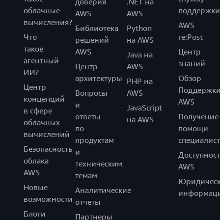
доверия
.NET на
облачные
поддержки
AWS
AWS
вычисления?
AWS
Библиотека
Python
Что
re:Post
решений
на AWS
такое
AWS
Центр
Java на
агентный
знаний
Центр
AWS
ИИ?
архитектуры
Обзор
PHP на
Центр
Поддержк
Вопросы
AWS
концепций
AWS
и
JavaScript
в сфере
ответы
Получение
на AWS
облачных
по
помощи
вычислений
продуктам
специалист
Безопасность
и
Доступност
облака
техническим
AWS
AWS
темам
Юридическ
Новые
Аналитические
информац
возможности
отчеты
Блоги
Партнеры