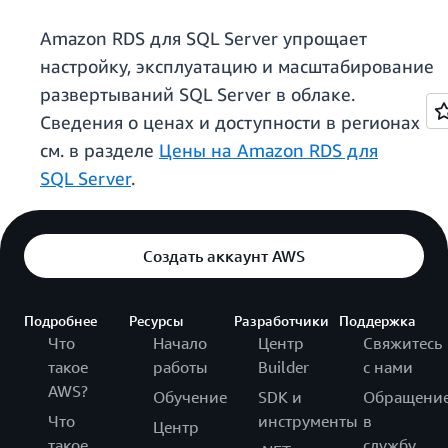
Amazon RDS для SQL Server упрощает
настройку, эксплуатацию и масштабирование
развертываний SQL Server в облаке.
Сведения о ценах и доступности в регионах
см. в разделе
Цены на Amazon RDS для
SQL Server
.
Создать аккаунт AWS
Подробнее
Ресурсы
Разработчики
Поддержка
Что
Начало
Центр
Свяжитесь
такое
работы
Builder
с нами
AWS?
Обучение
SDK и
Обращени
Что
инструменты
в
Центр
такое
службу