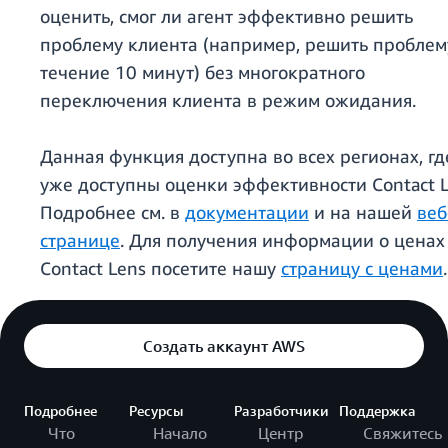
оценить, смог ли агент эффективно решить
проблему клиента (например, решить проблем
течение 10 минут) без многократного
переключения клиента в режим ожидания.
Данная функция доступна во всех регионах, гд
уже доступны оценки эффективности Contact L
Подробнее см. в
документации
и на нашей
веб
странице
. Для получения информации о ценах
Contact Lens посетите нашу
страницу с ценами
.
Создать аккаунт AWS
Подробнее
Ресурсы
Разработчики
Поддержка
Что
Начало
Центр
Свяжитесь