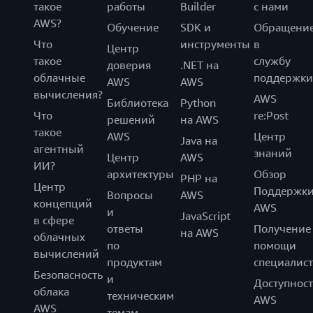
такое
работы
Builder
с нами
AWS?
Обучение
SDK и
Обращени
Что
инструменты
в
Центр
такое
службу
доверия
.NET на
облачные
поддержки
AWS
AWS
вычисления?
AWS
Библиотека
Python
Что
re:Post
решений
на AWS
такое
AWS
Центр
Java на
агентный
знаний
Центр
AWS
ИИ?
архитектуры
Обзор
PHP на
Центр
Поддержк
Вопросы
AWS
концепций
AWS
и
JavaScript
в сфере
ответы
Получение
на AWS
облачных
по
помощи
вычислений
продуктам
специалист
Безопасность
и
Доступност
облака
техническим
AWS
AWS
темам