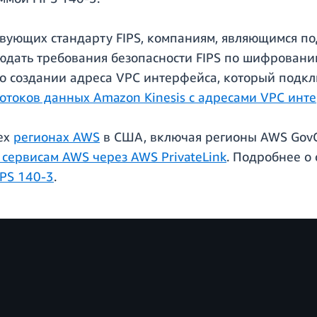
твующих стандарту FIPS, компаниям, являющимся 
юдать требования безопасности FIPS по шифрован
 создании адреса VPC интерфейса, который подклю
отоков данных Amazon Kinesis с адресами VPC инт
сех
регионах AWS
в США, включая регионы AWS GovC
 сервисам AWS через AWS PrivateLink
. Подробнее о 
IPS 140-3
.