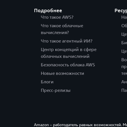
Подробнее
Ресу
Что такое AWS?
На
Что такое облачные
Об
вычисления?
Це
Что такое агентный ИИ?
Би
Центр концепций в сфере
Це
облачных вычислений
Во
Безопасность облака AWS
пр
Новые возможности
те
Блоги
Ан
Пресс-релизы
Па
Amazon – работодатель равных возможностей. М