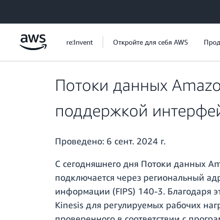
Перейти к главному контенту
re:Invent
Откройте для себя AWS
Прод
Потоки данных Amazon
поддержкой интерфей
Проведено:
6 сент. 2024 г.
С сегодняшнего дня Потоки данных Am
подключается через региональный адр
информации (FIPS) 140-3. Благодаря э
Kinesis для регулируемых рабочих на
проверенного в соответствии с програ