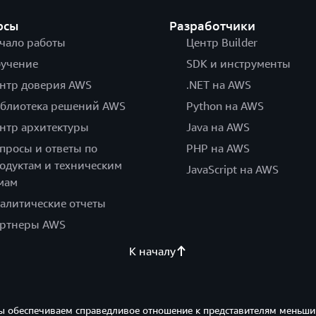
рсы
Разработчики
чало работы
Центр Builder
учение
SDK и инструменты
нтр доверия AWS
.NET на AWS
блиотека решений AWS
Python на AWS
нтр архитектуры
Java на AWS
просы и ответы по
PHP на AWS
одуктам и техническим
JavaScript на AWS
мам
алитические отчеты
ртнеры AWS
К началу
ы обеспечиваем справедливое отношение к представителям меньши