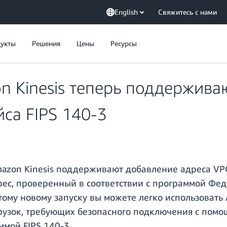
English
Свяжитесь с нами
укты
Решения
Цены
Ресурсы
 Kinesis теперь поддерживаю
са FIPS 140-3
azon Kinesis поддерживают добавление адреса VPC
ес, проверенный в соответствии с программой Фед
тому новому запуску вы можете легко использовать 
грузок, требующих безопасного подключения с пом
ммой FIPS 140-3.