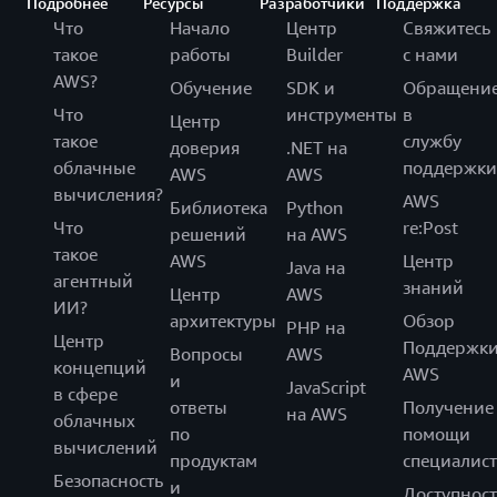
Подробнее
Ресурсы
Разработчики
Поддержка
Что
Начало
Центр
Свяжитесь
такое
работы
Builder
с нами
AWS?
Обучение
SDK и
Обращени
Что
инструменты
в
Центр
такое
службу
доверия
.NET на
облачные
поддержки
AWS
AWS
вычисления?
AWS
Библиотека
Python
Что
re:Post
решений
на AWS
такое
AWS
Центр
Java на
агентный
знаний
Центр
AWS
ИИ?
архитектуры
Обзор
PHP на
Центр
Поддержк
Вопросы
AWS
концепций
AWS
и
JavaScript
в сфере
ответы
Получение
на AWS
облачных
по
помощи
вычислений
продуктам
специалист
Безопасность
и
Доступност