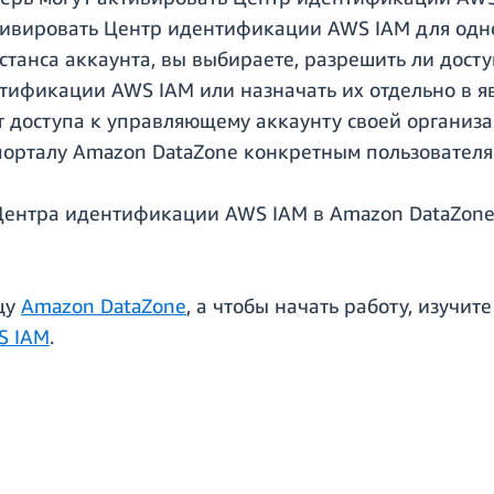
тивировать Центр идентификации AWS IAM для одн
станса аккаунта, вы выбираете, разрешить ли дост
тификации AWS IAM или назначать их отдельно в я
доступа к управляющему аккаунту своей организаци
 порталу Amazon DataZone конкретным пользовател
Центра идентификации AWS IAM в Amazon DataZone
ицу
Amazon DataZone
, а чтобы начать работу, изучит
S IAM
.