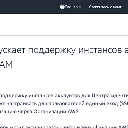
English
Свяжитесь с нами
скает поддержку инстансов 
IAM
 поддержку инстансов аккаунтов для Центра идент
ут настраивать для пользователей единый вход (S
низацию через Организации AWS.
рь могут активировать Центр идентификации AWS 