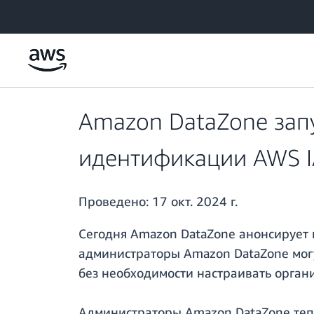
Перейти к главному контенту
Amazon DataZone запу
идентификации AWS 
Проведено:
17 окт. 2024 г.
Сегодня Amazon DataZone анонсирует
администраторы Amazon DataZone мог
без необходимости настраивать орга
Администраторы Amazon DataZone тепе