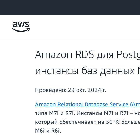
Перейти к главному контенту
Amazon RDS для Post
инстансы баз данных M
Проведено:
29 окт. 2024 г.
Amazon Relational Database Service (A
типа M7i и R7i. Инстансы M7i и R7i –
который обеспечивает на 50 % больше
M6i и R6i.