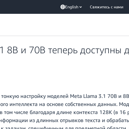
English
Свяжитесь с нами
1 8B и 70B теперь доступны 
онкую настройку моделей Meta Llama 3.1 70B и 8B
ого интеллекта на основе собственных данных. Мод
том числе благодаря длине контекста 128K (в 16 ра
нформации из длинных отрывков текста и обрабаты
 к задачам, специфичным для предметной области,