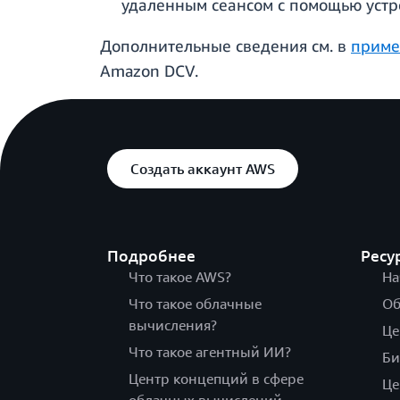
удаленным сеансом с помощью устро
Дополнительные сведения см. в
приме
Amazon DCV.
Создать аккаунт AWS
Подробнее
Ресу
Что такое AWS?
На
Что такое облачные
Об
вычисления?
Це
Что такое агентный ИИ?
Би
Центр концепций в сфере
Це