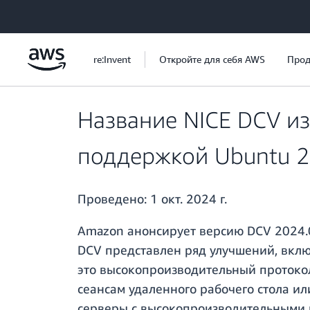
Перейти к главному контенту
re:Invent
Откройте для себя AWS
Прод
Название NICE DCV из
поддержкой Ubuntu 2
Проведено:
1 окт. 2024 г.
Amazon анонсирует версию DCV 2024.0
DCV представлен ряд улучшений, вкл
это высокопроизводительный протокол
сеансам удаленного рабочего стола и
серверы с высокопроизводительными 