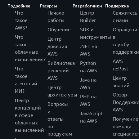
Подробнее
Ресурсы
Разработчики
Поддержка
Что
Начало
Центр
Свяжитесь
такое
работы
Builder
с нами
AWS?
Обучение
SDK и
Обращени
Что
инструменты
в
Центр
такое
службу
доверия
.NET на
облачные
поддержки
AWS
AWS
вычисления?
AWS
Библиотека
Python
Что
re:Post
решений
на AWS
такое
AWS
Центр
Java на
агентный
знаний
Центр
AWS
ИИ?
архитектуры
Обзор
PHP на
Центр
Поддержк
Вопросы
AWS
концепций
AWS
и
JavaScript
в сфере
ответы
Получение
на AWS
облачных
по
помощи
вычислений
продуктам
специалист