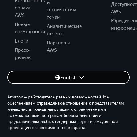
Безопасность
и
Доступност
облака
техническим
AWS
AWS
темам
Юридическ
Новые
Аналитические
информац
возможности
отчеты
Блоги
Партнеры
Пресс-
AWS
релизы
English
Amazon – работодатель равных возможностей. Мы
обеспечиваем справедливое отношение к представителям
меньшинств, женщинам, лицам с ограниченными
возможностями, ветеранам боевых действий и
представителям любых гендерных групп и сексуальной
ориентации независимо от их возраста.