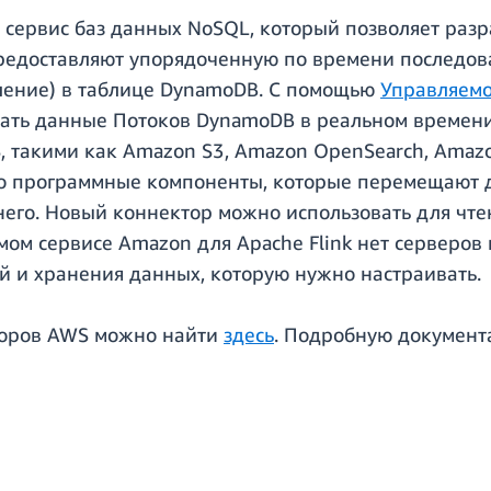
 сервис баз данных NoSQL, который позволяет ра
редоставляют упорядоченную по времени последов
аление) в таблице DynamoDB. С помощью
Управляемо
ать данные Потоков DynamoDB в реальном времени 
 такими как Amazon S3, Amazon OpenSearch, Amazo
 это программные компоненты, которые перемещаю
 него. Новый коннектор можно использовать для чт
емом сервисе Amazon для Apache Flink нет серверов
 и хранения данных, которую нужно настраивать.
кторов AWS можно найти
здесь
. Подробную документа