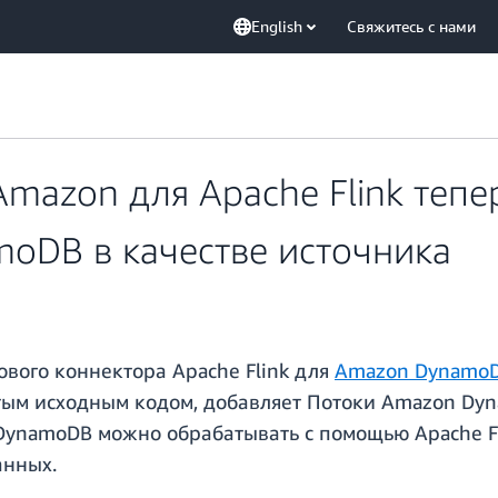
English
Свяжитесь с нами
mazon для Apache Flink теп
oDB в качестве источника
вого коннектора Apache Flink для
Amazon Dynamo
ытым исходным кодом, добавляет Потоки Amazon Dyn
в DynamoDB можно обрабатывать с помощью Apache 
анных.