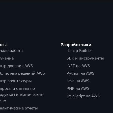
рсы
Разработчики
чало работы
Центр Builder
учение
SDK и инструменты
нтр доверия AWS
.NET на AWS
блиотека решений AWS
Python на AWS
нтр архитектуры
Java на AWS
просы и ответы по
PHP на AWS
одуктам и техническим
JavaScript на AWS
мам
алитические отчеты