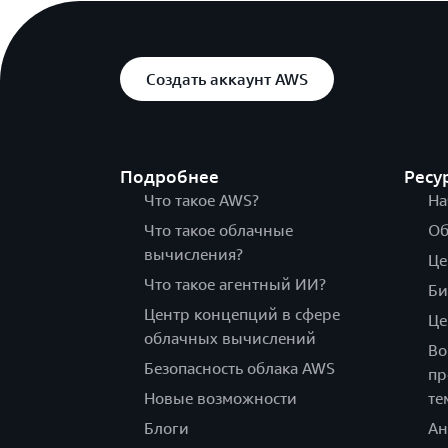
Создать аккаунт AWS
Подробнее
Ресу
Что такое AWS?
На
Что такое облачные
Об
вычисления?
Це
Что такое агентный ИИ?
Би
Центр концепций в сфере
Це
облачных вычислений
Во
Безопасность облака AWS
пр
Новые возможности
те
Блоги
Ан