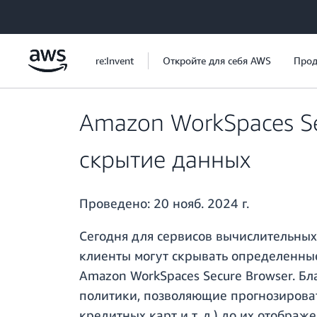
Перейти к главному контенту
re:Invent
Откройте для себя AWS
Прод
Amazon WorkSpaces Se
скрытие данных
Проведено:
20 нояб. 2024 г.
Сегодня для сервисов вычислительных
клиенты могут скрывать определенные
Amazon WorkSpaces Secure Browser. Б
политики, позволяющие прогнозироват
кредитных карт и т. д.) до их отображ