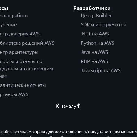
рсы
Разработчики
чало работы
Центр Builder
учение
SDK и инструменты
нтр доверия AWS
.NET на AWS
блиотека решений AWS
Python на AWS
нтр архитектуры
Java на AWS
просы и ответы по
PHP на AWS
одуктам и техническим
JavaScript на AWS
мам
алитические отчеты
ртнеры AWS
К началу
ы обеспечиваем справедливое отношение к представителям меньши