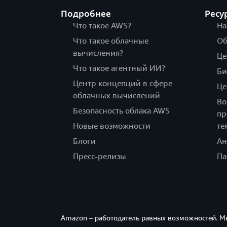
Подробнее
Ресу
Что такое AWS?
На
Что такое облачные
Об
вычисления?
Це
Что такое агентный ИИ?
Би
Центр концепций в сфере
Це
облачных вычислений
Во
Безопасность облака AWS
пр
Новые возможности
те
Блоги
Ан
Пресс-релизы
Па
Amazon – работодатель равных возможностей. М