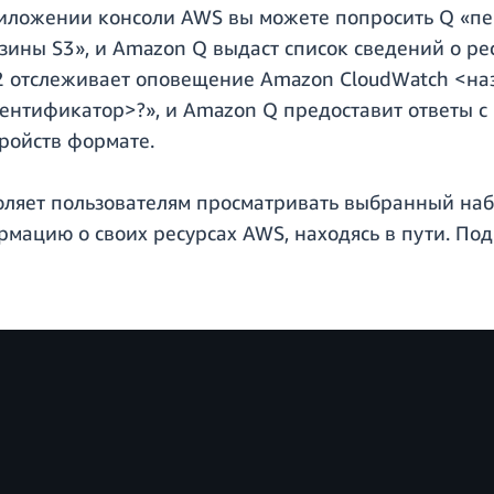
иложении консоли AWS вы можете попросить Q «пе
рзины S3», и Amazon Q выдаст список сведений о ре
C2 отслеживает оповещение Amazon CloudWatch <на
идентификатор>?», и Amazon Q предоставит ответы 
ройств формате.
яет пользователям просматривать выбранный набор
ормацию о своих ресурсах AWS, находясь в пути. П