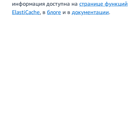
информация доступна на
странице функций
ElastiCache
, в
блоге
и в
документации
.