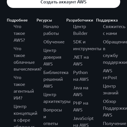
Создать аккаунт AWS
Подробнее
Ресурсы
Разработчики
Поддержка
Что
Начало
Центр
Свяжитесь
такое
работы
Builder
с нами
AWS?
Обучение
SDK и
Обращени
Что
инструменты
в
Центр
такое
службу
доверия
.NET на
облачные
поддержки
AWS
AWS
вычисления?
AWS
Библиотека
Python
Что
re:Post
решений
на AWS
такое
AWS
Центр
Java на
агентный
знаний
Центр
AWS
ИИ?
архитектуры
Обзор
PHP на
Центр
Поддержк
Вопросы
AWS
концепций
AWS
и
JavaScript
в сфере
ответы
Получение
на AWS
облачных