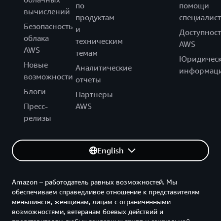
по
помощи
вычислений
продуктам
специалист
Безопасность
и
Доступност
облака
техническим
AWS
AWS
темам
Юридическ
Новые
Аналитические
информац
возможности
отчеты
Блоги
Партнеры
Пресс-
AWS
релизы
English
Amazon – работодатель равных возможностей. Мы
обеспечиваем справедливое отношение к представителям
меньшинств, женщинам, лицам с ограниченными
возможностями, ветеранам боевых действий и