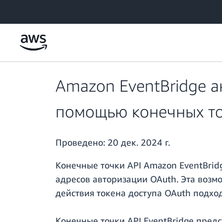
Перейти к главному контенту
Amazon EventBridge а
помощью конечных то
Проведено:
20 дек. 2024 г.
Конечные точки API Amazon EventBri
адресов авторизации OAuth. Эта возмо
действия токена доступа OAuth подход
Конечные точки API EventBridge пред