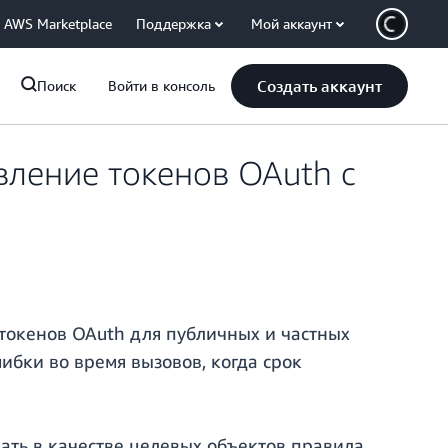
AWS Marketplace
Поддержка
Мой аккаунт
Создать аккаунт
Поиск
Войти в консоль
вление токенов OAuth с
токенов OAuth для публичных и частных
ибки во время вызовов, когда срок
ать в качестве целевых объектов правила