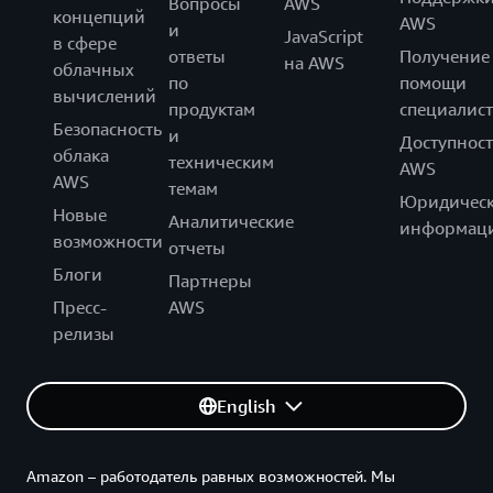
Вопросы
AWS
концепций
AWS
и
JavaScript
в сфере
ответы
Получение
на AWS
облачных
по
помощи
вычислений
продуктам
специалист
Безопасность
и
Доступност
облака
техническим
AWS
AWS
темам
Юридическ
Новые
Аналитические
информац
возможности
отчеты
Блоги
Партнеры
Пресс-
AWS
релизы
English
Amazon – работодатель равных возможностей. Мы