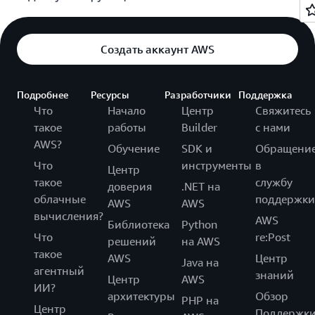
Создать аккаунт AWS
Подробнее
Ресурсы
Разработчики
Поддержка
Что
Начало
Центр
Свяжитесь
такое
работы
Builder
с нами
AWS?
Обучение
SDK и
Обращени
Что
инструменты
в
Центр
такое
службу
доверия
.NET на
облачные
поддержки
AWS
AWS
вычисления?
AWS
Библиотека
Python
Что
re:Post
решений
на AWS
такое
AWS
Центр
Java на
агентный
знаний
Центр
AWS
ИИ?
архитектуры
Обзор
PHP на
Центр
Поддержк