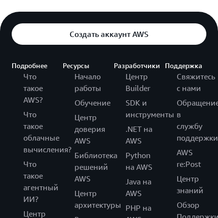
Создать аккаунт AWS
Подробнее
Ресурсы
Разработчики
Поддержка
Что
Начало
Центр
Свяжитесь
такое
работы
Builder
с нами
AWS?
Обучение
SDK и
Обращени
Что
инструменты
в
Центр
такое
службу
доверия
.NET на
облачные
поддержки
AWS
AWS
вычисления?
AWS
Библиотека
Python
Что
re:Post
решений
на AWS
такое
AWS
Центр
Java на
агентный
знаний
Центр
AWS
ИИ?
архитектуры
Обзор
PHP на
Центр
Поддержк