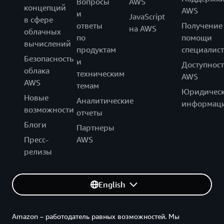
Вопросы
AWS
концепций
AWS
и
JavaScript
в сфере
ответы
Получение
на AWS
облачных
по
помощи
вычислений
продуктам
специалист
Безопасность
и
Доступност
облака
техническим
AWS
AWS
темам
Юридическ
Новые
Аналитические
информац
возможности
отчеты
Блоги
Партнеры
Пресс-
AWS
релизы
English
Amazon – работодатель равных возможностей. Мы