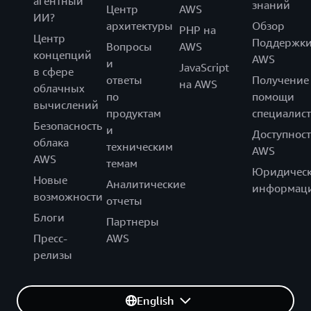
агентный
знаний
Центр
AWS
ИИ?
архитектуры
Обзор
PHP на
Центр
Поддержк
Вопросы
AWS
концепций
AWS
и
JavaScript
в сфере
ответы
Получение
на AWS
облачных
по
помощи
вычислений
продуктам
специалист
Безопасность
и
Доступност
облака
техническим
AWS
AWS
темам
Юридическ
Новые
Аналитические
информац
возможности
отчеты
Блоги
Партнеры
Пресс-
AWS
релизы
English