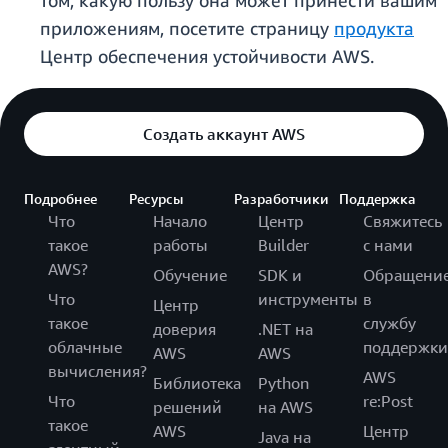
том, какую пользу она может принести вашим
приложениям, посетите страницу
продукта
Центр обеспечения устойчивости AWS.
Создать аккаунт AWS
Подробнее
Ресурсы
Разработчики
Поддержка
Что
Начало
Центр
Свяжитесь
такое
работы
Builder
с нами
AWS?
Обучение
SDK и
Обращени
Что
инструменты
в
Центр
такое
службу
доверия
.NET на
облачные
поддержки
AWS
AWS
вычисления?
AWS
Библиотека
Python
Что
re:Post
решений
на AWS
такое
AWS
Центр
Java на