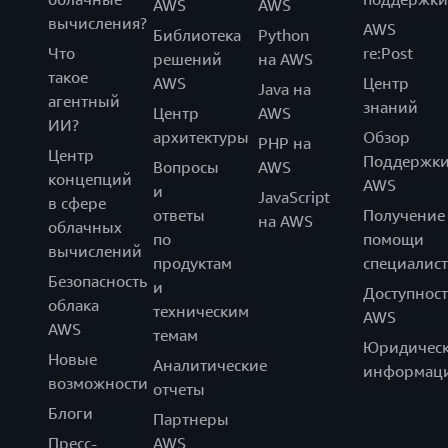
AWS
AWS
вычисления?
AWS
Библиотека
Python
Что
re:Post
решений
на AWS
такое
AWS
Центр
Java на
агентный
знаний
Центр
AWS
ИИ?
архитектуры
Обзор
PHP на
Центр
Поддержк
Вопросы
AWS
концепций
AWS
и
JavaScript
в сфере
ответы
Получение
на AWS
облачных
по
помощи
вычислений
продуктам
специалист
Безопасность
и
Доступност
облака
техническим
AWS
AWS
темам
Юридическ
Новые
Аналитические
информац
возможности
отчеты
Блоги
Партнеры
Пресс-
AWS