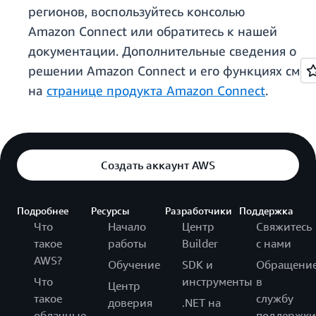
регионов, воспользуйтесь консолью
Amazon Connect или обратитесь к нашей
документации. Дополнительные сведения о
решении Amazon Connect и его функциях см.
на
странице продукта Amazon Connect
.
Создать аккаунт AWS
Подробнее
Ресурсы
Разработчики
Поддержка
Что
Начало
Центр
Свяжитесь
такое
работы
Builder
с нами
AWS?
Обучение
SDK и
Обращени
Что
инструменты
в
Центр
такое
службу
доверия
.NET на
облачные
поддержки