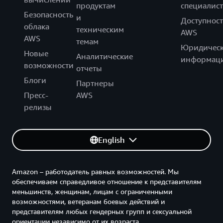
продуктам
специалист
Безопасность
и
Доступност
облака
техническим
AWS
AWS
темам
Юридическ
Новые
Аналитические
информац
возможности
отчеты
Блоги
Партнеры
Пресс-
AWS
релизы
English
Amazon – работодатель равных возможностей. Мы
обеспечиваем справедливое отношение к представителям
меньшинств, женщинам, лицам с ограниченными
возможностями, ветеранам боевых действий и
представителям любых гендерных групп и сексуальной
ориентации независимо от их возраста.