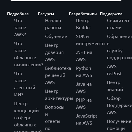
Подробнее
Ресурсы
Разработчики
Поддержка
Что
Начало
Центр
Свяжитесь
такое
работы
Builder
с нами
AWS?
Обучение
SDK и
Обращени
Что
инструменты
в
Центр
такое
службу
доверия
.NET на
облачные
поддержки
AWS
AWS
вычисления?
AWS
Библиотека
Python
Что
re:Post
решений
на AWS
такое
AWS
Центр
Java на
агентный
знаний
Центр
AWS
ИИ?
архитектуры
Обзор
PHP на
Центр
Поддержк
Вопросы
AWS
концепций
AWS
и
JavaScript
в сфере
ответы
Получение
на AWS
облачных
по
помощи
вычислений