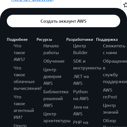
Создать аккаунт AWS
Подробнее
Ресурсы
Разработчики
Поддержка
Что
Начало
Центр
Свяжитесь
такое
работы
Builder
с нами
AWS?
Обучение
SDK и
Обращени
Что
инструменты
в
Центр
такое
службу
доверия
.NET на
облачные
поддержки
AWS
AWS
вычисления?
AWS
Библиотека
Python
Что
re:Post
решений
на AWS
такое
AWS
Центр
Java на
агентный
знаний
Центр
AWS
ИИ?
архитектуры
Обзор
PHP на
Центр