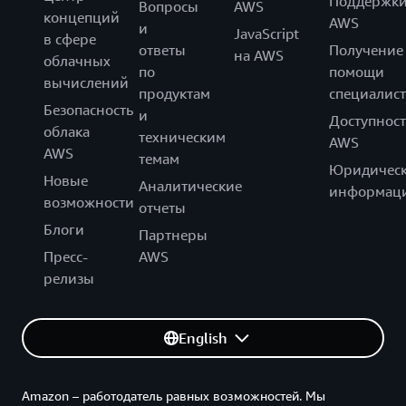
Поддержк
Вопросы
AWS
концепций
AWS
и
JavaScript
в сфере
ответы
Получение
на AWS
облачных
по
помощи
вычислений
продуктам
специалист
Безопасность
и
Доступност
облака
техническим
AWS
AWS
темам
Юридическ
Новые
Аналитические
информац
возможности
отчеты
Блоги
Партнеры
Пресс-
AWS
релизы
English
Amazon – работодатель равных возможностей. Мы