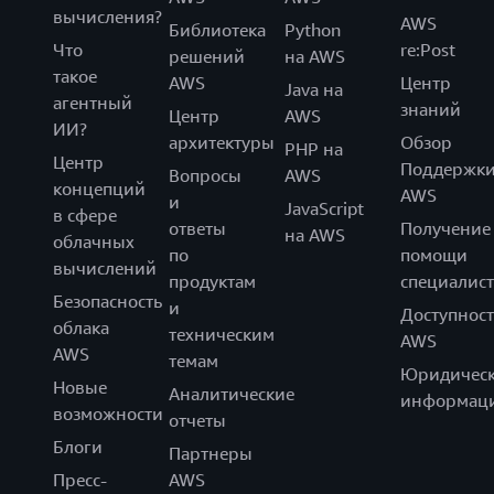
вычисления?
AWS
Библиотека
Python
Что
re:Post
решений
на AWS
такое
AWS
Центр
Java на
агентный
знаний
Центр
AWS
ИИ?
архитектуры
Обзор
PHP на
Центр
Поддержк
Вопросы
AWS
концепций
AWS
и
JavaScript
в сфере
ответы
Получение
на AWS
облачных
по
помощи
вычислений
продуктам
специалист
Безопасность
и
Доступност
облака
техническим
AWS
AWS
темам
Юридическ
Новые
Аналитические
информац
возможности
отчеты
Блоги
Партнеры
Пресс-
AWS