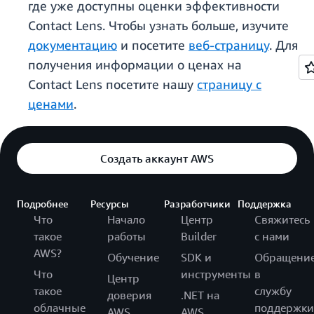
где уже доступны оценки эффективности
Contact Lens. Чтобы узнать больше, изучите
документацию
и посетите
веб-страницу
. Для
получения информации о ценах на
Contact Lens посетите нашу
страницу с
ценами
.
Создать аккаунт AWS
Подробнее
Ресурсы
Разработчики
Поддержка
Что
Начало
Центр
Свяжитесь
такое
работы
Builder
с нами
AWS?
Обучение
SDK и
Обращени
Что
инструменты
в
Центр
такое
службу
доверия
.NET на
облачные
поддержки
AWS
AWS