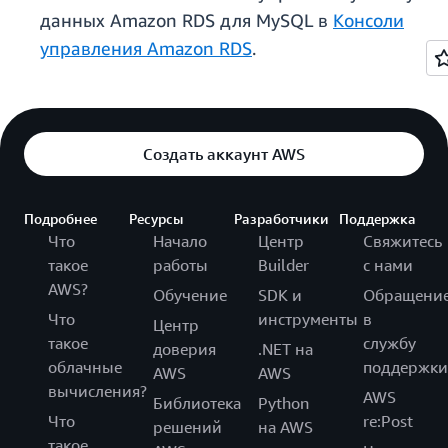
данных Amazon RDS для MySQL в
Консоли
управления Amazon RDS
.
Создать аккаунт AWS
Подробнее
Ресурсы
Разработчики
Поддержка
Что
Начало
Центр
Свяжитесь
такое
работы
Builder
с нами
AWS?
Обучение
SDK и
Обращени
Что
инструменты
в
Центр
такое
службу
доверия
.NET на
облачные
поддержки
AWS
AWS
вычисления?
AWS
Библиотека
Python
Что
re:Post
решений
на AWS
такое