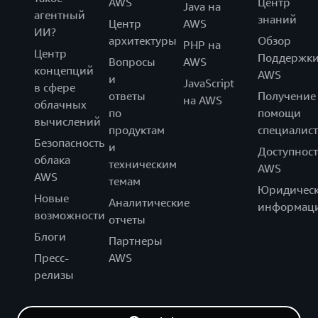
AWS
Центр
Java на
агентный
знаний
Центр
AWS
ИИ?
архитектуры
Обзор
PHP на
Центр
Поддержк
Вопросы
AWS
концепций
AWS
и
JavaScript
в сфере
ответы
Получение
на AWS
облачных
по
помощи
вычислений
продуктам
специалист
Безопасность
и
Доступност
облака
техническим
AWS
AWS
темам
Юридическ
Новые
Аналитические
информац
возможности
отчеты
Блоги
Партнеры
Пресс-
AWS
релизы